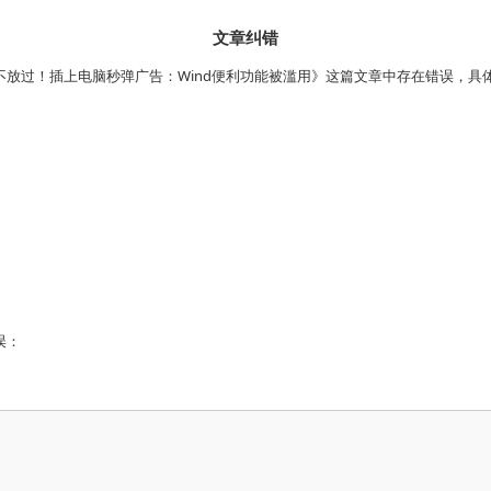
文章纠错
不放过！插上电脑秒弹广告：Wind便利功能被滥用》这篇文章中存在错误，具
误：