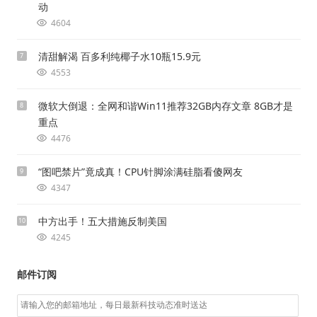
动
4604
清甜解渴 百多利纯椰子水10瓶15.9元
7
4553
微软大倒退：全网和谐Win11推荐32GB内存文章 8GB才是
8
重点
4476
“图吧禁片”竟成真！CPU针脚涂满硅脂看傻网友
9
4347
中方出手！五大措施反制美国
10
4245
邮件订阅