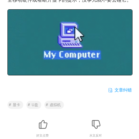
文章纠错
#
显卡
#
U盘
#
虚拟机
好文点赞
水文反对