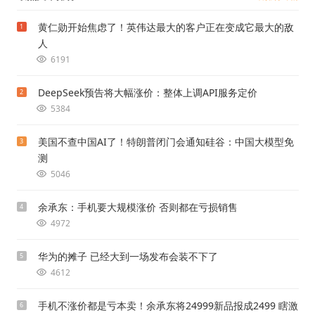
黄仁勋开始焦虑了！英伟达最大的客户正在变成它最大的敌
1
人
6191
DeepSeek预告将大幅涨价：整体上调API服务定价
2
5384
美国不查中国AI了！特朗普闭门会通知硅谷：中国大模型免
3
测
5046
余承东：手机要大规模涨价 否则都在亏损销售
4
4972
华为的摊子 已经大到一场发布会装不下了
5
4612
手机不涨价都是亏本卖！余承东将24999新品报成2499 瞎激
6