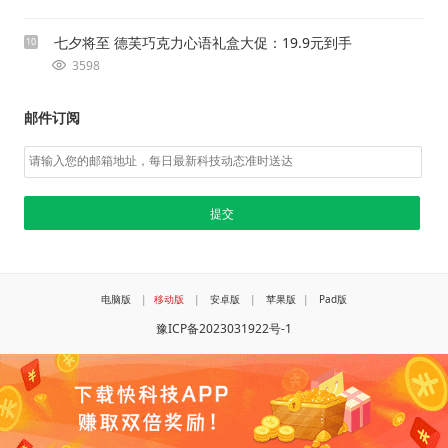
七夕将至 德芙巧克力心语礼盒大促：19.9元到手
10
3598
邮件订阅
电脑版
|
移动版
|
安卓版
|
苹果版
|
Pad版
豫ICP备2023031922号-1