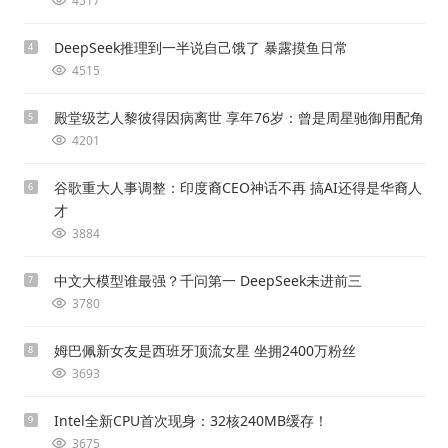
4517
DeepSeek推理到一半说自己饿了 暴露摸鱼日常
4
4515
殿堂级艺人黎彼得因病离世 享年76岁：曾是周星驰御用配角
5
4201
谷歌重大人事调整：印度裔CEO神话不再 搞AI还得是华裔人
6
才
3884
中文大模型谁最强？千问第一 DeepSeek未进前三
7
3780
姆巴佩新女友是西班牙顶流女星 坐拥2400万粉丝
8
3693
Intel全新CPU首次现身：32核240MB缓存！
9
3675