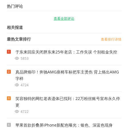
热门评论
查看全部评论
相关报道
最热文章排行
查看排行详情
于东来回应关闭胖东来25年老店：工作失误 个别租金失控
1
5853
真品牌烙印！奔驰AMG座椅车标把车主烫伤 背上烙出AMG
2
字样
4724
笑容独特的网红老表遗体已找到：22万粉丝账号宣布永久停
3
更
4722
苹果首款折叠屏iPhone新配色曝光：银色、深蓝色现身
4