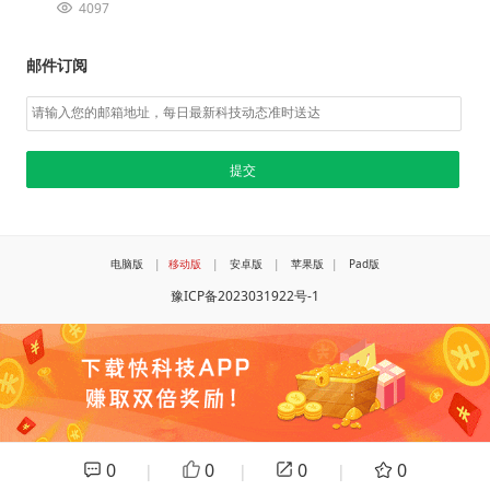
4097
邮件订阅
电脑版
|
移动版
|
安卓版
|
苹果版
|
Pad版
豫ICP备2023031922号-1
0
0
0
0
|
|
|