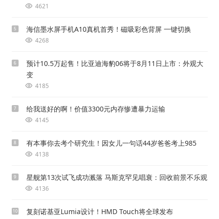
4621
海信墨水屏手机A10真机首秀！磁吸彩色背屏 一键切换
5
4268
预计10.5万起售！比亚迪海豹06将于8月11日上市：外观大
6
变
4185
给我送好的啊！价值3300元内存惨遭暴力运输
7
4145
有本事你去考个研究生！因女儿一句话44岁爸爸考上985
8
4138
星舰第13次试飞成功溅落 马斯克罕见唱衰：回收前景不乐观
9
4136
复刻诺基亚Lumia设计！HMD Touch将全球发布
10