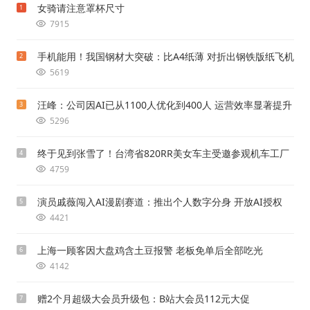
女骑请注意罩杯尺寸
1
7915
手机能用！我国钢材大突破：比A4纸薄 对折出钢铁版纸飞机
2
5619
汪峰：公司因AI已从1100人优化到400人 运营效率显著提升
3
5296
终于见到张雪了！台湾省820RR美女车主受邀参观机车工厂
4
4759
演员戚薇闯入AI漫剧赛道：推出个人数字分身 开放AI授权
5
4421
上海一顾客因大盘鸡含土豆报警 老板免单后全部吃光
6
4142
赠2个月超级大会员升级包：B站大会员112元大促
7