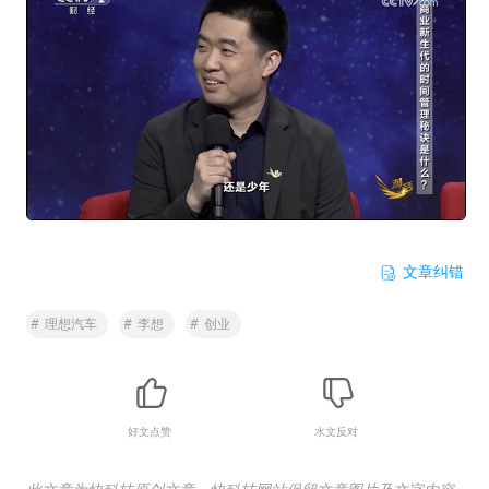
文章纠错
#
理想汽车
#
李想
#
创业
好文点赞
水文反对