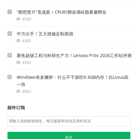
“图吧禁片”竟成真！CPU针脚涂满硅脂看傻网友
7
4500
中方出手！五大措施反制美国
8
4300
聚焦超级工程与科研生产力！Lenovo P16v 2026工作站评测
9
4283
Windows有多臃肿：什么不干就吃9.3GB内存！比Linux高
10
一倍
4062
邮件订阅