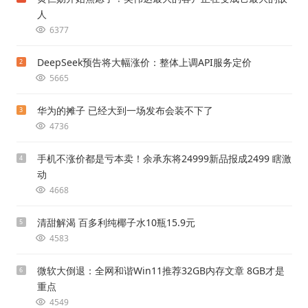
人
6377
DeepSeek预告将大幅涨价：整体上调API服务定价
2
5665
华为的摊子 已经大到一场发布会装不下了
3
4736
手机不涨价都是亏本卖！余承东将24999新品报成2499 瞎激
4
动
4668
清甜解渴 百多利纯椰子水10瓶15.9元
5
4583
微软大倒退：全网和谐Win11推荐32GB内存文章 8GB才是
6
重点
4549