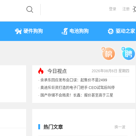
登录
注册
硬件狗狗
电池狗狗
驱动之家
今日视点
2026年08月6日 星期四
·
余承东回应发布会口误：起售价不是2499
·
奥迪斥巨资打造的电子门把手 CEO试驾后叫停
·
国产存储不会贱卖！长鑫：报价甚至高于三星
·
提前还车贷要向银行缴4万违约金？法院判了
热门文章
换一波