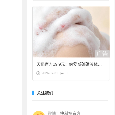
天猫官方19.9元：纳爱斯硫磺液体香
2026-07-31
0
皂2斤大促
关注我们
微博：
快科技官方