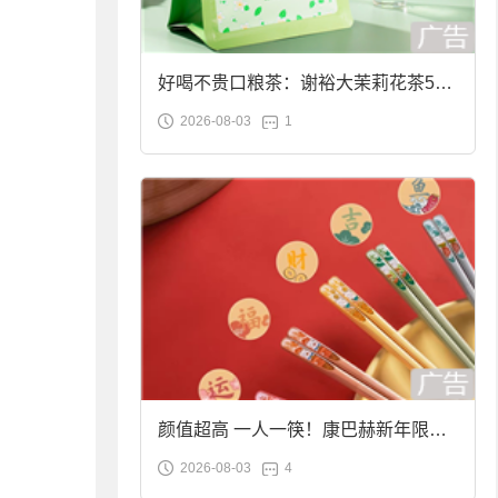
好喝不贵口粮茶：谢裕大茉莉花茶50g
2026-08-03
1
袋装9.9元到手
颜值超高 一人一筷！康巴赫新年限定
2026-08-03
4
合金筷子大促：19.9元