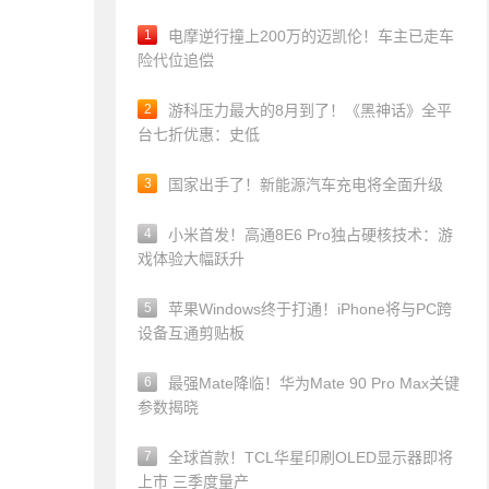
1
电摩逆行撞上200万的迈凯伦！车主已走车
险代位追偿
2
游科压力最大的8月到了！《黑神话》全平
台七折优惠：史低
3
国家出手了！新能源汽车充电将全面升级
4
小米首发！高通8E6 Pro独占硬核技术：游
戏体验大幅跃升
5
苹果Windows终于打通！iPhone将与PC跨
设备互通剪贴板
6
最强Mate降临！华为Mate 90 Pro Max关键
参数揭晓
7
全球首款！TCL华星印刷OLED显示器即将
上市 三季度量产