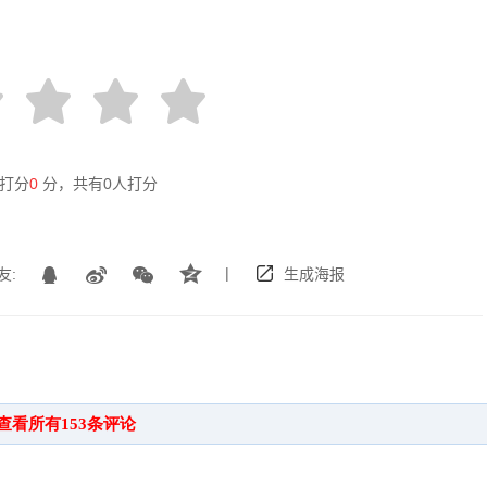
打分
0
分，共有
0
人打分
|
友:
生成海报