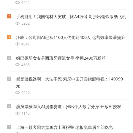
7444
手机能用！我国钢材大突破：比A4纸薄 对折出钢铁版纸飞机
2
5202
汪峰：公司因AI已从1100人优化到400人 运营效率显著提升
3
4847
姆巴佩新女友是西班牙顶流女星 坐拥2400万粉丝
4
4588
就是监视器啊！大法不死 索尼中国开卖旗舰电视：149999
5
元
4440
演员戚薇闯入AI漫剧赛道：推出个人数字分身 开放AI授权
6
4145
上海一顾客因大盘鸡含土豆报警 老板免单后全部吃光
7