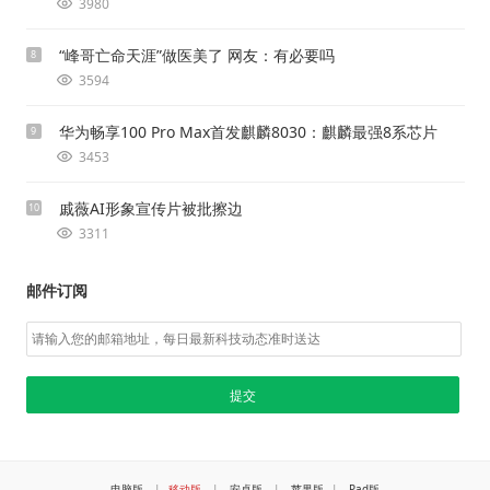
3980
“峰哥亡命天涯”做医美了 网友：有必要吗
8
3594
华为畅享100 Pro Max首发麒麟8030：麒麟最强8系芯片
9
3453
戚薇AI形象宣传片被批擦边
10
3311
邮件订阅
电脑版
|
移动版
|
安卓版
|
苹果版
|
Pad版