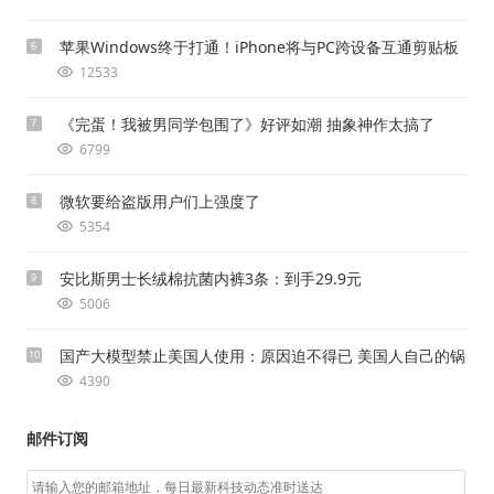
苹果Windows终于打通！iPhone将与PC跨设备互通剪贴板
6
12533
《完蛋！我被男同学包围了》好评如潮 抽象神作太搞了
7
6799
微软要给盗版用户们上强度了
8
5354
安比斯男士长绒棉抗菌内裤3条：到手29.9元
9
5006
国产大模型禁止美国人使用：原因迫不得已 美国人自己的锅
10
4390
邮件订阅