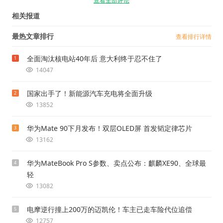
查看全部评论
相关报道
最热文章排行
查看排行详情
全面淘汰核电站40年后 意大利终于忍不住了
1
14047
国家出手了！新能源汽车充电将全面升级
2
13852
华为Mate 90下月发布！双层OLED屏 首发韬定律芯片
3
13162
华为MateBook Pro S参数、卖点公布：麒麟XE90、全球最
4
轻
13082
电摩逆行撞上200万的迈凯伦！车主已走车险代位追偿
5
12757