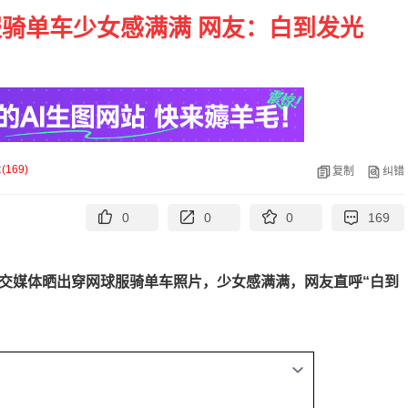
骑单车少女感满满 网友：白到发光
论
(
169
)
复制
纠错
0
0
0
169
交媒体晒出穿网球服骑单车照片，少女感满满，网友直呼“白到