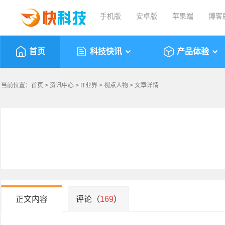
手机版
安卓版
苹果端
博客
首页
科技快讯
产品体验
当前位置：
首页
>
资讯中心
>
IT业界
>
视点人物
> 文章详情
正文内容
评论（
169
）