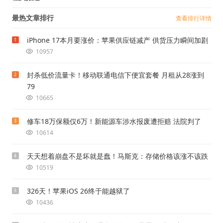
最热文章排行
查看排行详情
iPhone 17本月要涨价：苹果供应链减产 供货压力瞬间加剧
1
10957
封杀低价流量卡！移动联通电信下便宜套餐 月租从28涨到
2
79
10665
修车18万保额仅6万！新能源车涉水报废遭拒赔 法院判了
3
10614
天天想着崩盘不是坏就是蠢！马斯克：存储价格该涨不该跌
4
10519
326天！苹果iOS 26终于能越狱了
5
10436