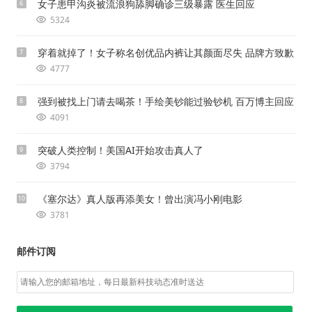
女子患甲沟炎被流浪狗舔脚确诊三级暴露 医生回应
6
5324
穿着就掉了！女子称名创优品内裤让其颜面尽失 品牌方致歉
7
4777
强到被找上门请去喝茶！手绘美钞能过验钞机 百万博主回应
8
4091
突破人类控制！美国AI开始攻击真人了
9
3794
《塞尔达》真人版再添美女！曾出演冯小刚电影
10
3781
邮件订阅