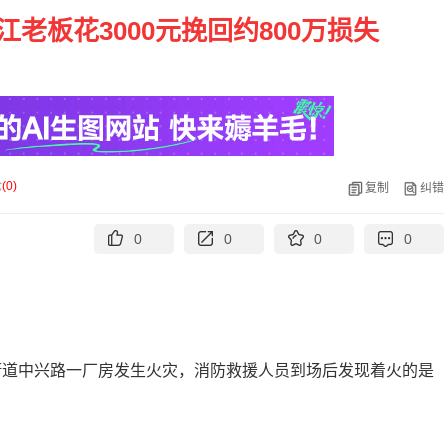
老板花3000元挽回约800万损失
论
(
0
)
复制
纠错
0
0
0
0
！
溪街道中兴路一厂房发生火灾，消防救援人员到场后发现着火的是