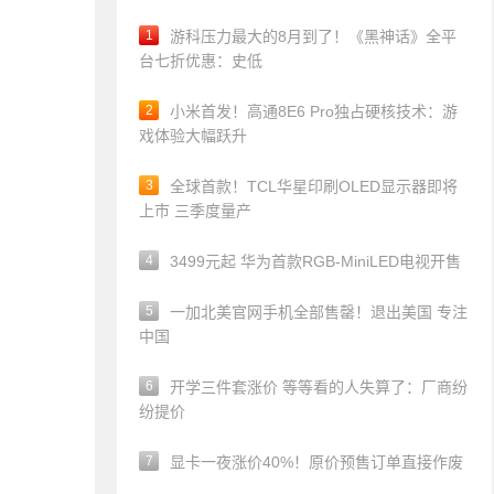
1
游科压力最大的8月到了！《黑神话》全平
台七折优惠：史低
2
小米首发！高通8E6 Pro独占硬核技术：游
戏体验大幅跃升
3
全球首款！TCL华星印刷OLED显示器即将
上市 三季度量产
4
3499元起 华为首款RGB-MiniLED电视开售
5
一加北美官网手机全部售罄！退出美国 专注
中国
6
开学三件套涨价 等等看的人失算了：厂商纷
纷提价
7
显卡一夜涨价40%！原价预售订单直接作废