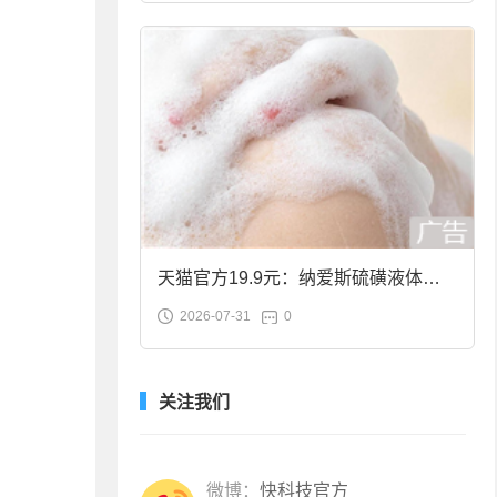
天猫官方19.9元：纳爱斯硫磺液体香
2026-07-31
0
皂2斤大促
关注我们
微博：
快科技官方