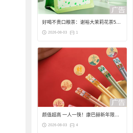
好喝不贵口粮茶：谢裕大茉莉花茶50g
2026-08-03
1
袋装9.9元到手
颜值超高 一人一筷！康巴赫新年限定
2026-08-03
4
合金筷子大促：19.9元