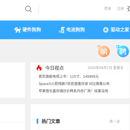
登录
注册
硬件狗狗
电池狗狗
驱动之家
今日视点
2026年08月7日 星期五
·
索尼旗舰电视上市：115寸、149999元
·
SpaceX火箭残骸7倍音速撞月球 对比图像公布
·
苹果借长鑫存储压价韩系内存厂商！结果没用
·
歌手汪峰：公司因AI已从1100人优化到400人
热门文章
换一波