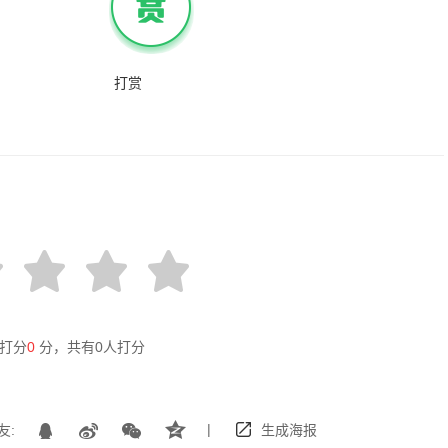
打赏
打分
0
分，共有
0
人打分
|
友:
生成海报