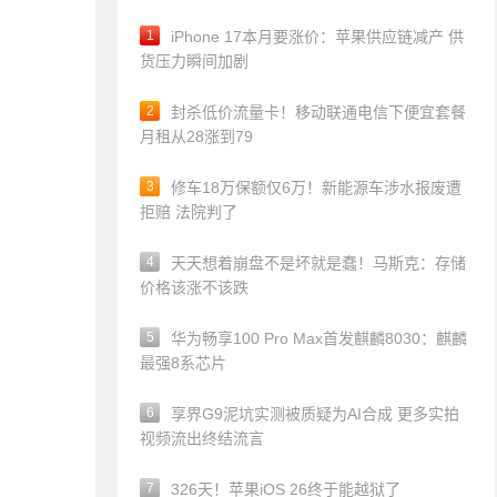
1
iPhone 17本月要涨价：苹果供应链减产 供
货压力瞬间加剧
2
封杀低价流量卡！移动联通电信下便宜套餐
月租从28涨到79
3
修车18万保额仅6万！新能源车涉水报废遭
拒赔 法院判了
4
天天想着崩盘不是坏就是蠢！马斯克：存储
价格该涨不该跌
5
华为畅享100 Pro Max首发麒麟8030：麒麟
最强8系芯片
6
享界G9泥坑实测被质疑为AI合成 更多实拍
视频流出终结流言
7
326天！苹果iOS 26终于能越狱了