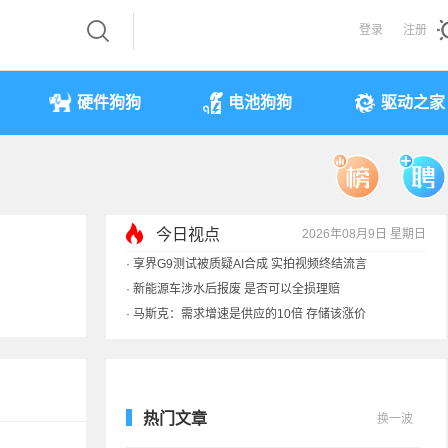
登录
注册
硬件狗狗
电池狗狗
驱动之家
今日视点
2026年08月9日 星期日
·
享界G9测试被质疑AI合成 实拍视频终结流言
·
新能源车涉水后报废 是否可以全损理赔
·
马斯克：需求增速是供应的10倍 存储该涨价
·
iPhone 17本月或调价：苹果供应链减产30%
热门文章
换一波