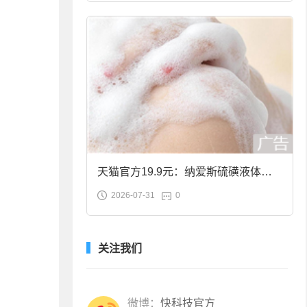
天猫官方19.9元：纳爱斯硫磺液体香
2026-07-31
0
皂2斤大促
关注我们
微博：
快科技官方