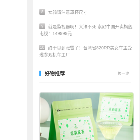
8
女骑请注意罩杯尺寸
9
就是监视器啊！大法不死 索尼中国开卖旗舰
电视：149999元
10
终于见到张雪了！台湾省820RR美女车主受
邀参观机车工厂
好物推荐
换一波