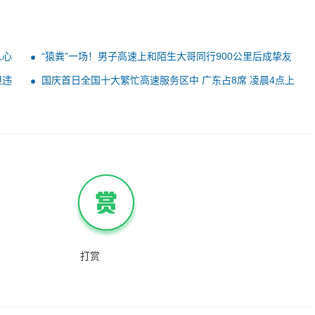
人心
“猿粪”一场！男子高速上和陌生大哥同行900公里后成挚友
但违
国庆首日全国十大繁忙高速服务区中 广东占8席 凌晨4点上
高速的人赢麻了
打赏