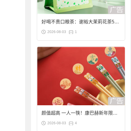
好喝不贵口粮茶：谢裕大茉莉花茶50g
2026-08-03
1
袋装9.9元到手
颜值超高 一人一筷！康巴赫新年限定
2026-08-03
4
合金筷子大促：19.9元