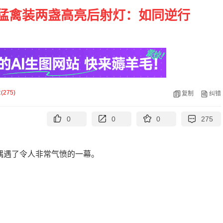
猛禽装两盏高亮后射灯：如同逆行
论
(
275
)
复制
纠错
0
0
0
275
偶遇了令人非常气愤的一幕。