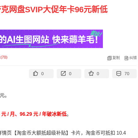
夸克网盘SVIP大促年卡96元新低
论
(
70
)
复制
纠错
0
0
0
70
 元。
2 元 / 月、96.29 元 / 年破冰新低
。
详情页【淘金币大额抵超级补贴】卡片，淘金币可抵扣 10.4