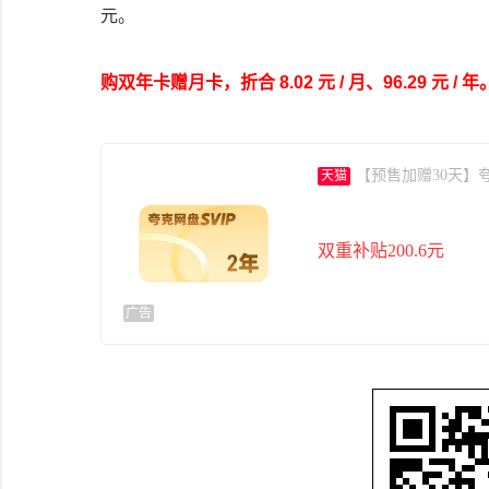
元。
购双年卡赠月卡，折合 8.02 元 / 月、96.29 元 / 年
【预售加赠30天】
天猫
双重补贴200.6元
广告