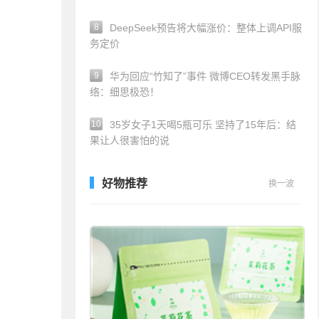
8
DeepSeek预告将大幅涨价：整体上调API服
务定价
9
华为回应“竹知了”事件 微博CEO转发黑手脉
络：细思极恐！
10
35岁女子1天喝5瓶可乐 坚持了15年后：结
果让人很害怕的说
好物推荐
换一波