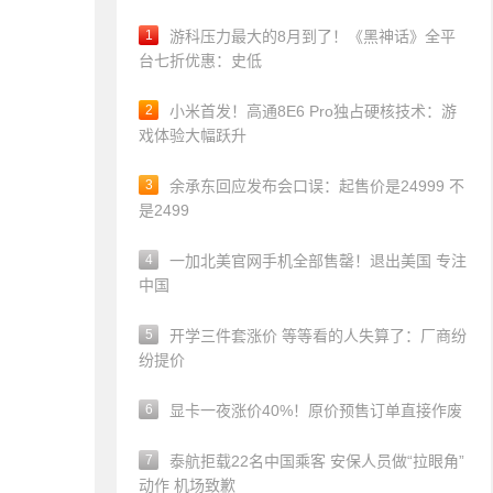
1
游科压力最大的8月到了！《黑神话》全平
台七折优惠：史低
2
小米首发！高通8E6 Pro独占硬核技术：游
戏体验大幅跃升
3
余承东回应发布会口误：起售价是24999 不
是2499
4
一加北美官网手机全部售罄！退出美国 专注
中国
5
开学三件套涨价 等等看的人失算了：厂商纷
纷提价
6
显卡一夜涨价40%！原价预售订单直接作废
7
泰航拒载22名中国乘客 安保人员做“拉眼角”
动作 机场致歉