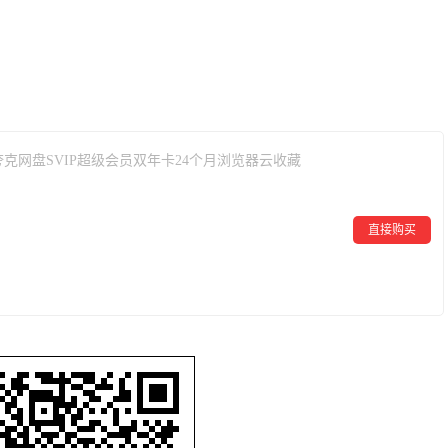
。
夸克网盘SVIP超级会员双年卡24个月浏览器云收藏
直接购买