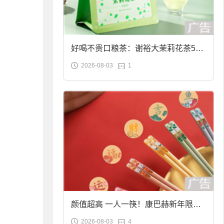
好喝不贵口粮茶：谢裕大茉莉花茶50g
2026-08-03
1
袋装9.9元到手
颜值超高 一人一筷！康巴赫新年限定
2026-08-03
4