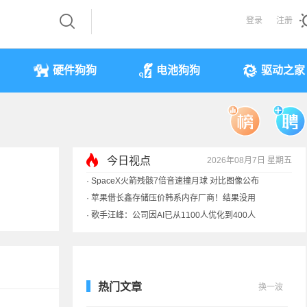
登录
注册
硬件狗狗
电池狗狗
驱动之家
今日视点
2026年08月7日 星期五
·
SpaceX火箭残骸7倍音速撞月球 对比图像公布
·
苹果借长鑫存储压价韩系内存厂商！结果没用
·
歌手汪峰：公司因AI已从1100人优化到400人
·
索尼旗舰电视上市：115寸、149999元
热门文章
换一波