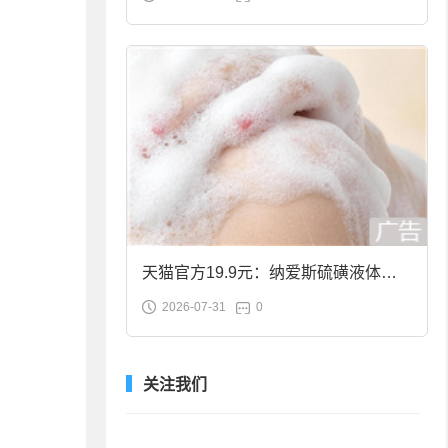
合金筷子大促：19.9元
天猫官方19.9元：纳爱斯硫磺液体香
2026-07-31
0
皂2斤大促
关注我们