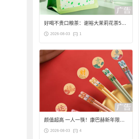
好喝不贵口粮茶：谢裕大茉莉花茶50g
2026-08-03
1
袋装9.9元到手
颜值超高 一人一筷！康巴赫新年限定
2026-08-03
4
合金筷子大促：19.9元