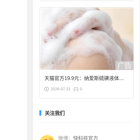
天猫官方19.9元：纳爱斯硫磺液体香
2026-07-31
0
皂2斤大促
关注我们
微博：
快科技官方