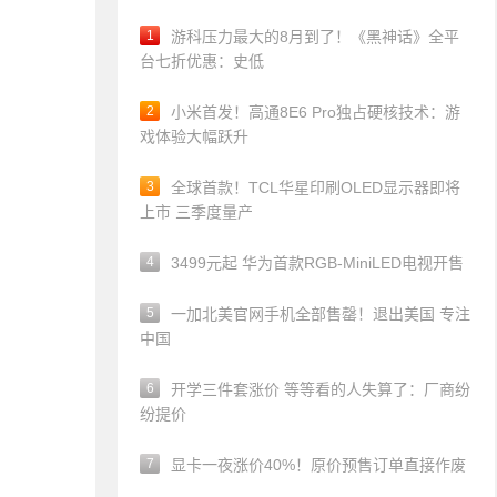
1
游科压力最大的8月到了！《黑神话》全平
台七折优惠：史低
2
小米首发！高通8E6 Pro独占硬核技术：游
戏体验大幅跃升
3
全球首款！TCL华星印刷OLED显示器即将
上市 三季度量产
4
3499元起 华为首款RGB-MiniLED电视开售
5
一加北美官网手机全部售罄！退出美国 专注
中国
6
开学三件套涨价 等等看的人失算了：厂商纷
纷提价
7
显卡一夜涨价40%！原价预售订单直接作废