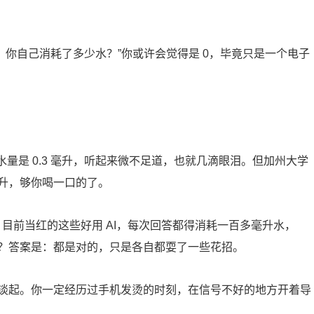
题，你自己消耗了多少水？”你或许会觉得是 0，毕竟只是一个电子
题的耗水量是 0.3 毫升，听起来微不足道，也就几滴眼泪。但加州大学
升，够你喝一口的了。
，目前当红的这些好用 AI，每次回答都得消耗一百多毫升水，
？答案是：都是对的，只是各自都耍了一些花招。
谈起。你一定经历过手机发烫的时刻，在信号不好的地方开着导