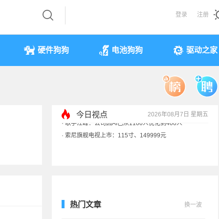
登录
注册
硬件狗狗
电池狗狗
驱动之家
今日视点
2026年08月7日 星期五
·
索尼旗舰电视上市：115寸、149999元
·
SpaceX火箭残骸7倍音速撞月球 对比图像公布
·
苹果借长鑫存储压价韩系内存厂商！结果没用
·
歌手汪峰：公司因AI已从1100人优化到400人
热门文章
换一波