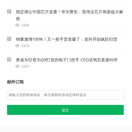
韬定律让中国芯片逆袭！华为警告：英伟达芯片将面临大麻
8
烦
3496
销量激增100%！又一抢手货卖爆了：老外开始疯狂扫货
9
3476
奥迪斥巨资为Q9打造的电子门把手 CEO试驾后直接叫停
10
3297
邮件订阅