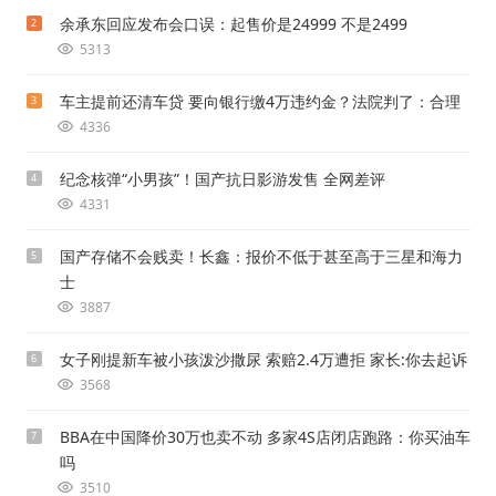
余承东回应发布会口误：起售价是24999 不是2499
2
5313
车主提前还清车贷 要向银行缴4万违约金？法院判了：合理
3
4336
纪念核弹“小男孩”！国产抗日影游发售 全网差评
4
4331
国产存储不会贱卖！长鑫：报价不低于甚至高于三星和海力
5
士
3887
女子刚提新车被小孩泼沙撒尿 索赔2.4万遭拒 家长:你去起诉
6
3568
BBA在中国降价30万也卖不动 多家4S店闭店跑路：你买油车
7
吗
3510