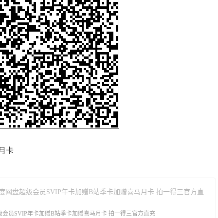
月卡
百度网盘超级会员SVIP年卡加赠B站季卡加赠喜马月卡 拍一得三官方直
级会员SVIP年卡加赠B站季卡加赠喜马月卡 拍一得三官方直充