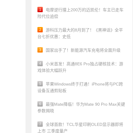
1
电摩逆行撞上200万的迈凯伦！车主已走车
险代位追偿
2
游科压力最大的8月到了！《黑神话》全平
台七折优惠：史低
3
国家出手了！新能源汽车充电将全面升级
4
小米首发！高通8E6 Pro独占硬核技术：游
戏体验大幅跃升
5
苹果Windows终于打通！iPhone将与PC跨
设备互通剪贴板
6
最强Mate降临！华为Mate 90 Pro Max关键
参数揭晓
7
全球首款！TCL华星印刷OLED显示器即将
上市 三季度量产