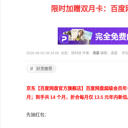
限时加赠双月卡：百度网盘
2026-06-03 08:34:00 出处：快科技 作者：
清晨
编辑：清晨
评
#
好货推荐
京东【百度网盘官方旗舰店】百度网盘超级会员年卡官方
月；到手共 14 个月，折合每月仅 13.5 元年内新
先抽红包：