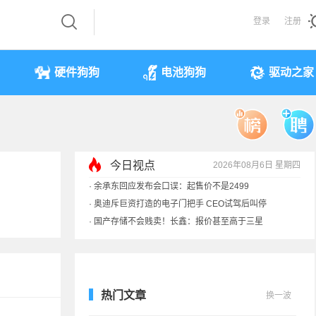
登录
注册
硬件狗狗
电池狗狗
驱动之家
今日视点
2026年08月6日 星期四
·
余承东回应发布会口误：起售价不是2499
·
奥迪斥巨资打造的电子门把手 CEO试驾后叫停
·
国产存储不会贱卖！长鑫：报价甚至高于三星
·
提前还车贷要向银行缴4万违约金？法院判了
热门文章
换一波