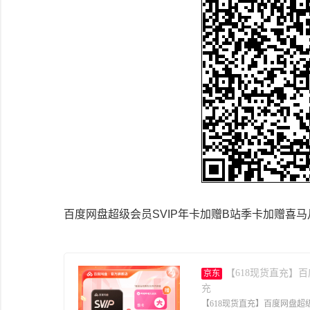
百度网盘超级会员SVIP年卡加赠B站季卡加赠喜马
【618现货直充】
京东
充
【618现货直充】百度网盘超