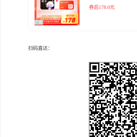
券后178.0元
广告
扫码直达：