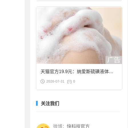
天猫官方19.9元：纳爱斯硫磺液体香
2026-07-31
0
皂2斤大促
关注我们
微博：
快科技官方