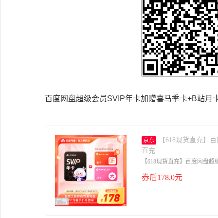
百度网盘超级会员SVIP年卡加赠喜马季卡+B站月
【618现货直充】百
京东
直充
【618现货直充】百度网盘超级
券后178.0元
广告