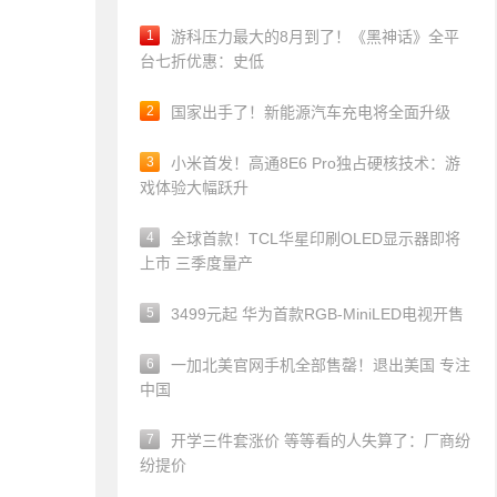
1
游科压力最大的8月到了！《黑神话》全平
台七折优惠：史低
2
国家出手了！新能源汽车充电将全面升级
3
小米首发！高通8E6 Pro独占硬核技术：游
戏体验大幅跃升
4
全球首款！TCL华星印刷OLED显示器即将
上市 三季度量产
5
3499元起 华为首款RGB-MiniLED电视开售
6
一加北美官网手机全部售罄！退出美国 专注
中国
7
开学三件套涨价 等等看的人失算了：厂商纷
纷提价