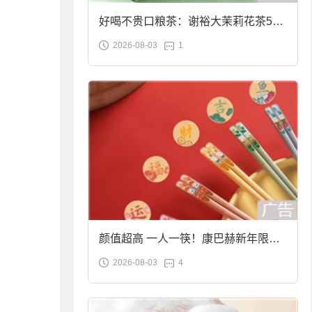
好喝不贵口粮茶：谢裕大茉莉花茶50g
2026-08-03
1
袋装9.9元到手
颜值超高 一人一筷！康巴赫新年限定
2026-08-03
4
合金筷子大促：19.9元