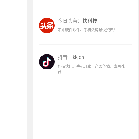
今日头条：
快科技
带来硬件软件、手机数码最快资讯！
抖音：
kkjcn
科技快讯、手机开箱、产品体验、应用推
荐...