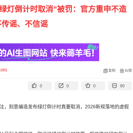
红绿灯倒计时取消”被罚：官方重申不造
不传谣、不信谣
论
(
90
)
复制
纠错
0
0
0
90
注，刻意编造发布绿灯倒计时真要取消，2026新规落地的虚假