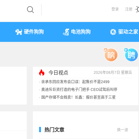
登录
注册
硬件狗狗
电池狗狗
驱动之家
今日视点
2026年08月7日 星期五
·
余承东回应发布会口误：起售价不是2499
·
奥迪斥巨资打造的电子门把手 CEO试驾后叫停
·
国产存储不会贱卖！长鑫：报价甚至高于三星
·
提前还车贷要向银行缴4万违约金？法院判了
热门文章
换一波