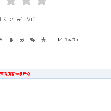
打分
0
分，共有
0
人打分
|
友:
生成海报