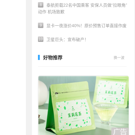
8
泰航拒载22名中国乘客 安保人员做“拉眼角”
动作 机场致歉
9
显卡一夜涨价40%！原价预售订单直接作废
10
卫星巨头：宣布破产！
好物推荐
换一波