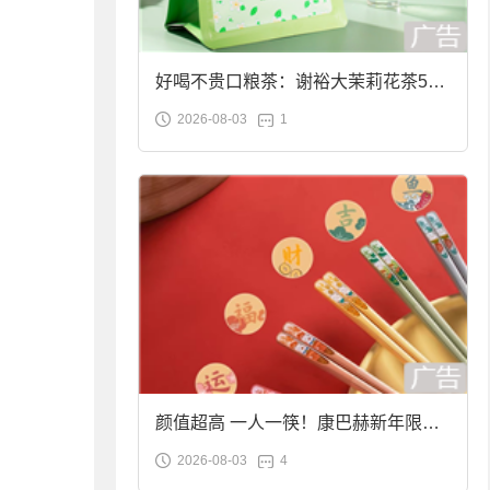
好喝不贵口粮茶：谢裕大茉莉花茶50g
2026-08-03
1
袋装9.9元到手
颜值超高 一人一筷！康巴赫新年限定
2026-08-03
4
合金筷子大促：19.9元