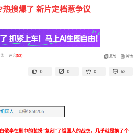
?热搜爆了 新片定档惹争议
拾柒
评论
(
53
)
复制
纠错
0
0
0
53
白敬亭在剧中的装扮“复刻”了祖国人的战衣，几乎就是换了个