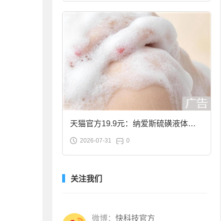
天猫官方19.9元：纳爱斯硫磺液体香
2026-07-31
0
皂2斤大促
关注我们
微博：
快科技官方