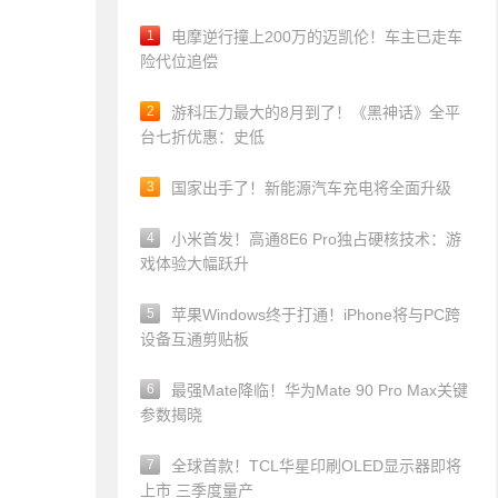
1
电摩逆行撞上200万的迈凯伦！车主已走车
险代位追偿
2
游科压力最大的8月到了！《黑神话》全平
台七折优惠：史低
3
国家出手了！新能源汽车充电将全面升级
4
小米首发！高通8E6 Pro独占硬核技术：游
戏体验大幅跃升
5
苹果Windows终于打通！iPhone将与PC跨
设备互通剪贴板
6
最强Mate降临！华为Mate 90 Pro Max关键
参数揭晓
7
全球首款！TCL华星印刷OLED显示器即将
上市 三季度量产