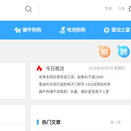
登录
注册
硬件狗狗
电池狗狗
驱动之家
今日视点
2026年08月6日 星期四
·
余承东回应发布会口误：起售价不是2499
·
奥迪斥巨资打造的电子门把手 CEO试驾后叫停
·
国产存储不会贱卖！长鑫：报价甚至高于三星
·
提前还车贷要向银行缴4万违约金？法院判了
热门文章
换一波