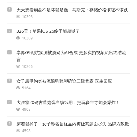
天天想着崩盘不是坏就是蠢！马斯克：存储价格该涨不该跌
4
10393
326天！苹果iOS 26终于能越狱了
5
10309
享界G9泥坑实测被质疑为AI合成 更多实拍视频流出终结流
6
言
10266
女子患甲沟炎被流浪狗舔脚确诊三级暴露 医生回应
7
5164
大叔将20磅古董炮弹当镇纸用：把玩多年才知会爆炸！
8
4908
穿着就掉了！女子称名创优品内裤让其颜面尽失 品牌方致歉
9
4598