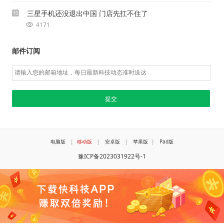
三星手机还没退出中国 门店先扛不住了
10
4171
邮件订阅
电脑版
|
移动版
|
安卓版
|
苹果版
|
Pad版
豫ICP备2023031922号-1