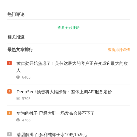
热门评论
查看全部评论
相关报道
最热文章排行
查看排行详情
黄仁勋开始焦虑了！英伟达最大的客户正在变成它最大的敌
1
人
6405
DeepSeek预告将大幅涨价：整体上调API服务定价
2
5703
华为的摊子 已经大到一场发布会装不下了
3
4766
清甜解渴 百多利纯椰子水10瓶15.9元
4