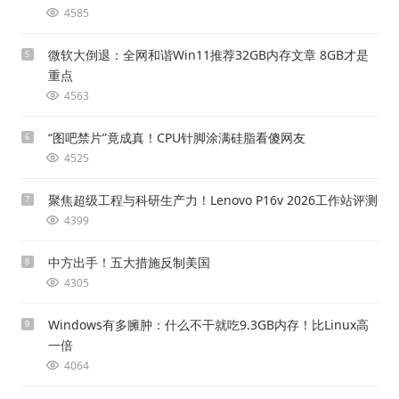
4585
微软大倒退：全网和谐Win11推荐32GB内存文章 8GB才是
5
重点
4563
“图吧禁片”竟成真！CPU针脚涂满硅脂看傻网友
6
4525
聚焦超级工程与科研生产力！Lenovo P16v 2026工作站评测
7
4399
中方出手！五大措施反制美国
8
4305
Windows有多臃肿：什么不干就吃9.3GB内存！比Linux高
9
一倍
4064