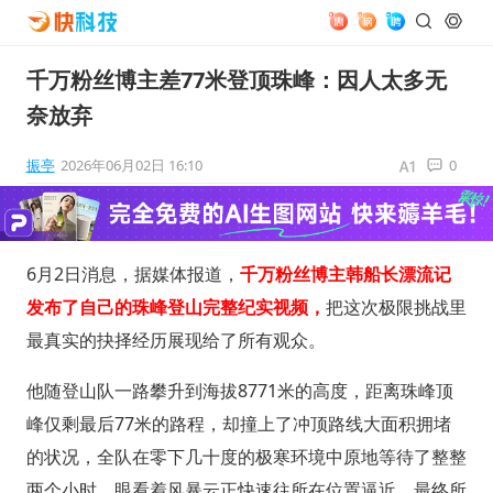
千万粉丝博主差77米登顶珠峰：因人太多无
奈放弃
振亭
2026年06月02日 16:10
0
6月2日消息，据媒体报道，
千万粉丝博主韩船长漂流记
发布了自己的珠峰登山完整纪实视频，
把这次极限挑战里
最真实的抉择经历展现给了所有观众。
他随登山队一路攀升到海拔8771米的高度，距离珠峰顶
峰仅剩最后77米的路程，却撞上了冲顶路线大面积拥堵
的状况，全队在零下几十度的极寒环境中原地等待了整整
两个小时，眼看着风暴云正快速往所在位置逼近，最终所