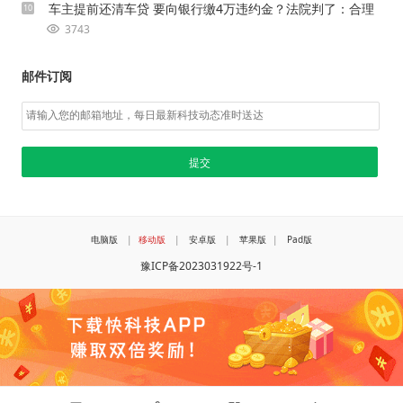
车主提前还清车贷 要向银行缴4万违约金？法院判了：合理
10
3743
邮件订阅
电脑版
|
移动版
|
安卓版
|
苹果版
|
Pad版
豫ICP备2023031922号-1