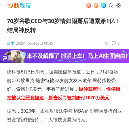
70岁谷歌CEO与30岁情妇闹掰后遭索赔1亿！
结局神反转
落木
2026年06月03日 00:45
0
快科技6月3日消息，据美国媒体报道，近日，71岁谷歌
前CEO埃里克·施密特被32岁前女友米歇尔·里特指控强
奸、索赔1亿美元一事有了新进展，
经仲裁审理，性侵指
控被认定恶意捏造，原告反而被判赔付1070万美元
。
据悉，2020年，正在攻读法学与 MBA 的里特为筹措创业
资金结识施密特，二人很快发展为情人。