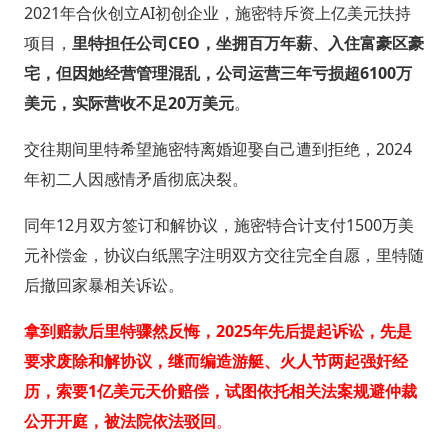
2021年合伙创立AI初创企业，施密特斥资上亿美元扶持
项目，
里特担任公司CEO，坐拥百万年薪、入住富豪区豪
宅，但因她经营管理混乱，公司运营三年亏损超6100万
美元，实际营收不足20万美元
。
交往期间里特希望施密特离婚迎娶自己遭到拒绝，2024
年初二人因感情矛盾彻底决裂。
同年12月双方签订和解协议，施密特合计支付1500万美
元补偿金，协议白纸黑字注明双方交往完全自愿，里特随
后撤回家暴相关诉讼。
拿到赔款后里特骤然反悔，2025年先后提起诉讼，先是
要求废除和解协议，继而编造游艇、火人节两起强奸经
历，索要1亿美元天价赔偿，试图依托相关法案规避仲裁
公开开庭，被法院依法驳回
。