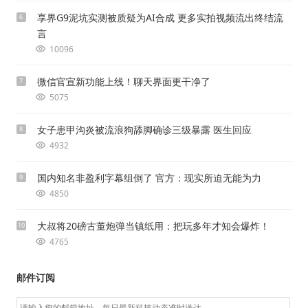
享界G9泥坑实测被质疑为AI合成 更多实拍视频流出终结流
6
言
10096
微信官宣新功能上线！聊天界面更干净了
7
5075
女子患甲沟炎被流浪狗舔脚确诊三级暴露 医生回应
8
4932
国内知名非盈利字幕组倒了 官方：现实所迫无能为力
9
4850
大叔将20磅古董炮弹当镇纸用：把玩多年才知会爆炸！
10
4765
邮件订阅