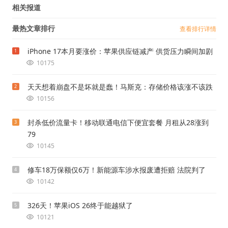
相关报道
最热文章排行
查看排行详情
iPhone 17本月要涨价：苹果供应链减产 供货压力瞬间加剧
1
10175
天天想着崩盘不是坏就是蠢！马斯克：存储价格该涨不该跌
2
10156
封杀低价流量卡！移动联通电信下便宜套餐 月租从28涨到
3
79
10145
修车18万保额仅6万！新能源车涉水报废遭拒赔 法院判了
4
10142
326天！苹果iOS 26终于能越狱了
5
10121