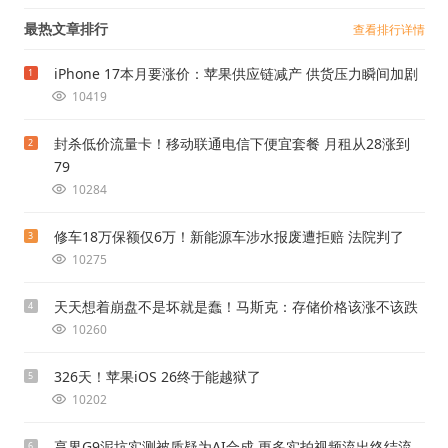
最热文章排行
查看排行详情
iPhone 17本月要涨价：苹果供应链减产 供货压力瞬间加剧
1
10419
封杀低价流量卡！移动联通电信下便宜套餐 月租从28涨到
2
79
10284
修车18万保额仅6万！新能源车涉水报废遭拒赔 法院判了
3
10275
天天想着崩盘不是坏就是蠢！马斯克：存储价格该涨不该跌
4
10260
326天！苹果iOS 26终于能越狱了
5
10202
享界G9泥坑实测被质疑为AI合成 更多实拍视频流出终结流
6