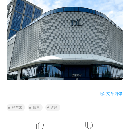
文章纠错
#
胖东来
#
博主
#
造谣