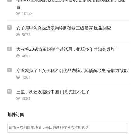
言
10158
女子患甲沟炎被流浪狗舔脚确诊三级暴露 医生回应
7
5033
大叔将20磅古董炮弹当镇纸用：把玩多年才知会爆炸！
8
4811
穿着就掉了！女子称名创优品内裤让其颜面尽失 品牌方致歉
9
4361
三星手机还没退出中国 门店先扛不住了
10
4084
邮件订阅