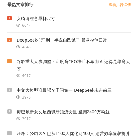
最热文章排行
查看排行详情
女骑请注意罩杯尺寸
1
6044
DeepSeek推理到一半说自己饿了 暴露摸鱼日常
2
4645
谷歌重大人事调整：印度裔CEO神话不再 搞AI还得是华裔人
3
才
4017
中文大模型谁最强？千问第一 DeepSeek未进前三
4
3975
姆巴佩新女友是西班牙顶流女星 坐拥2400万粉丝
5
3917
汪峰：公司因AI已从1100人优化到400人 运营效率显著提升
6