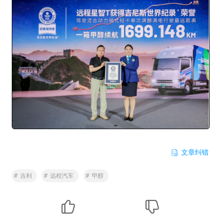
文章纠错
#
吉利
#
远程汽车
#
甲醇