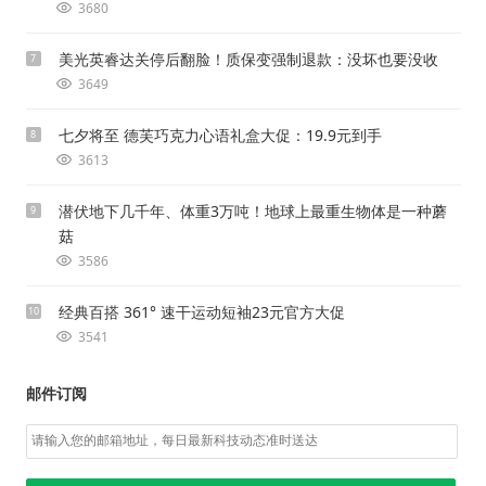
3680
美光英睿达关停后翻脸！质保变强制退款：没坏也要没收
7
3649
七夕将至 德芙巧克力心语礼盒大促：19.9元到手
8
3613
潜伏地下几千年、体重3万吨！地球上最重生物体是一种蘑
9
菇
3586
经典百搭 361° 速干运动短袖23元官方大促
10
3541
邮件订阅