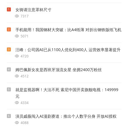
女骑请注意罩杯尺寸
1
7317
手机能用！我国钢材大突破：比A4纸薄 对折出钢铁版纸飞机
2
5071
汪峰：公司因AI已从1100人优化到400人 运营效率显著提升
3
4720
姆巴佩新女友是西班牙顶流女星 坐拥2400万粉丝
4
4512
就是监视器啊！大法不死 索尼中国开卖旗舰电视：149999
5
元
4334
演员戚薇闯入AI漫剧赛道：推出个人数字分身 开放AI授权
6
4088