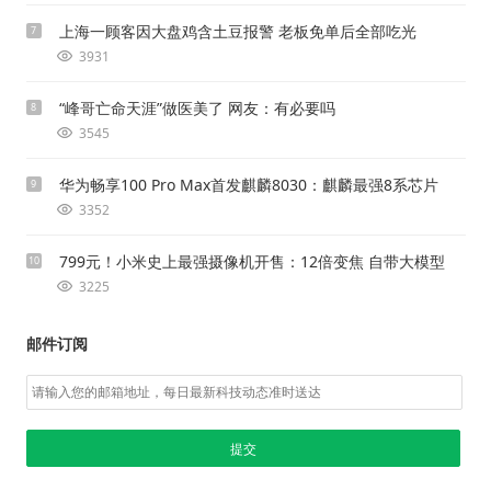
上海一顾客因大盘鸡含土豆报警 老板免单后全部吃光
7
3931
“峰哥亡命天涯”做医美了 网友：有必要吗
8
3545
华为畅享100 Pro Max首发麒麟8030：麒麟最强8系芯片
9
3352
799元！小米史上最强摄像机开售：12倍变焦 自带大模型
10
3225
邮件订阅