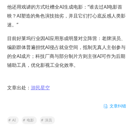
他还用戏谑的方式吐槽全AI生成电影：“谁去过AI电影首
映？AI塑造的角色演技拙劣，并且它们打心底反感人类影
迷。”
目前好莱坞行业因AI应用形成明显对立阵营：老牌演员、
编剧群体普遍担忧AI侵占就业空间，抵制无真人主创参与
的全AI成片；科技厂商与部分制片方则主张AI可作为后期
辅助工具，优化影视工业化效率。
文章出处：
游民星空
文章纠错
#
AI
#
电影
#
演员