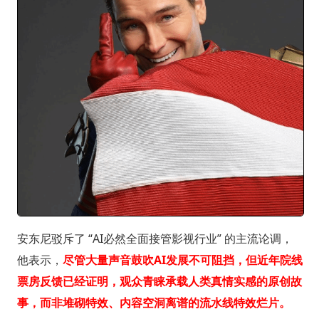
安东尼驳斥了 “AI必然全面接管影视行业” 的主流论调，
他表示，
尽管大量声音鼓吹AI发展不可阻挡，但近年院线
票房反馈已经证明，观众青睐承载人类真情实感的原创故
事，而非堆砌特效、内容空洞离谱的流水线特效烂片。