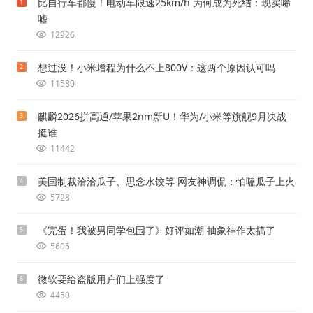
比自行车都慢！电动车限速25km/h 为何成为死结：现实唏
1
嘘
12926
想过没！小米增程为什么不上800V：这两个原因认可吗
2
11580
麒麟2026拼高通/苹果2nm新U！华为/小米等旗舰9月决战
3
挺谁
11442
美国制裁洽洽瓜子、思念水饺等 网友神调侃：怕嗑瓜子上火
4
5728
《完蛋！我被男同学包围了》好评如潮 抽象神作太搞了
5
5605
微软要给盗版用户们上强度了
6
4450