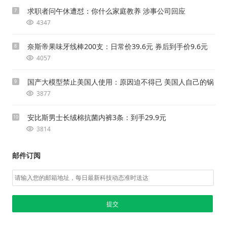
求职者问午休遭怼：你什么家庭教养 涉事公司回应
7
4347
奈斯帝果味牙线棒200支：日常价39.6元 券后到手价9.6元
8
4057
国产大模型禁止美国人使用：原因迫不得已 美国人自己的锅
9
3877
安比斯男士长绒棉抗菌内裤3条：到手29.9元
10
3814
邮件订阅