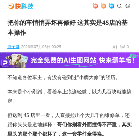
把你的车悄悄弄坏再修好 这其实是4S店的基
本操作
脖子哥
2026年07月06日 00:25
0
不知道各位车主，有没有碰到过“小病大修”的经历。
本来是个小剐蹭，看着车上痕迹轻微，以为几百块就能搞
定。
但送到 4S 店里一看，人直接拉出个大几千的维修单，还
跟你头头是道地解释：
哥们你别看外面撞得不严重，其实
里头的那个那个都坏了，这一套零件全得换。