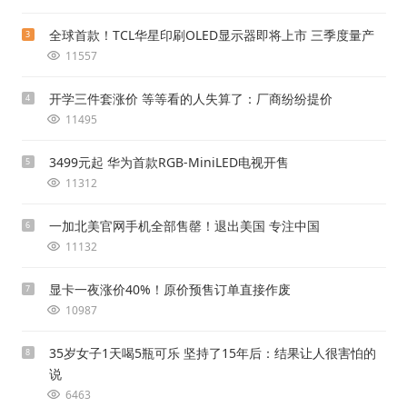
全球首款！TCL华星印刷OLED显示器即将上市 三季度量产
3
11557
开学三件套涨价 等等看的人失算了：厂商纷纷提价
4
11495
3499元起 华为首款RGB-MiniLED电视开售
5
11312
一加北美官网手机全部售罄！退出美国 专注中国
6
11132
显卡一夜涨价40%！原价预售订单直接作废
7
10987
35岁女子1天喝5瓶可乐 坚持了15年后：结果让人很害怕的
8
说
6463