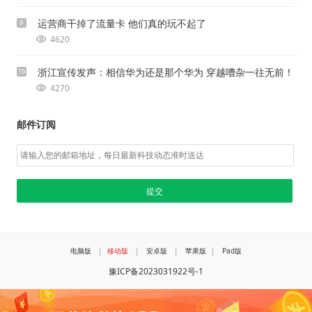
运营商干掉了流量卡 他们真的玩不起了
9
4620
浙江宣传发声：相信华为还是那个华为 穿越嘈杂一往无前！
10
4270
邮件订阅
电脑版
|
移动版
|
安卓版
|
苹果版
|
Pad版
豫ICP备2023031922号-1