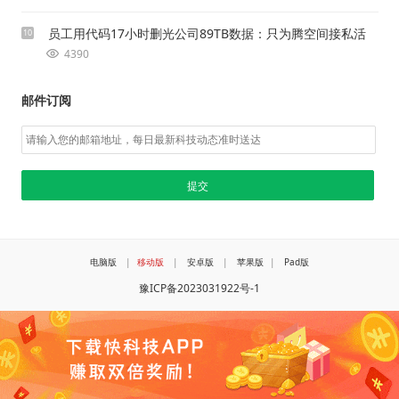
员工用代码17小时删光公司89TB数据：只为腾空间接私活
10
4390
邮件订阅
电脑版
|
移动版
|
安卓版
|
苹果版
|
Pad版
豫ICP备2023031922号-1