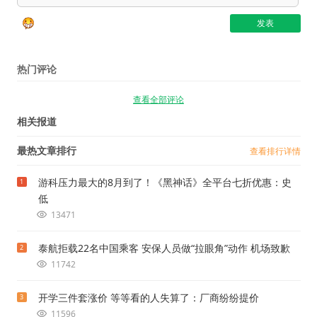
热门评论
查看全部评论
相关报道
最热文章排行
查看排行详情
游科压力最大的8月到了！《黑神话》全平台七折优惠：史
1
低
13471
泰航拒载22名中国乘客 安保人员做“拉眼角”动作 机场致歉
2
11742
开学三件套涨价 等等看的人失算了：厂商纷纷提价
3
11596