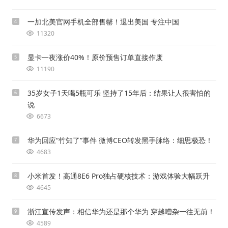
一加北美官网手机全部售罄！退出美国 专注中国
4
11320
显卡一夜涨价40%！原价预售订单直接作废
5
11190
35岁女子1天喝5瓶可乐 坚持了15年后：结果让人很害怕的
6
说
6673
华为回应“竹知了”事件 微博CEO转发黑手脉络：细思极恐！
7
4683
小米首发！高通8E6 Pro独占硬核技术：游戏体验大幅跃升
8
4645
浙江宣传发声：相信华为还是那个华为 穿越嘈杂一往无前！
9
4589