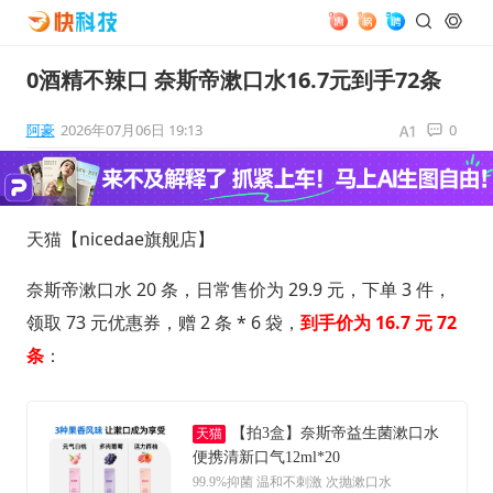
0酒精不辣口 奈斯帝漱口水16.7元到手72条
阿豪
2026年07月06日 19:13
0
天猫【nicedae旗舰店】
奈斯帝漱口水 20 条，日常售价为 29.9 元，下单 3 件，
领取 73 元优惠券，赠 2 条 * 6 袋，
到手价为 16.7 元 72
条
：
【拍3盒】奈斯帝益生菌漱口水
天猫
便携清新口气12ml*20
99.9%抑菌 温和不刺激 次抛漱口水