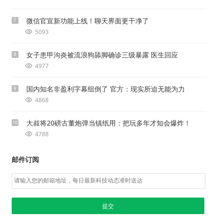
微信官宣新功能上线！聊天界面更干净了
7
5093
女子患甲沟炎被流浪狗舔脚确诊三级暴露 医生回应
8
4977
国内知名非盈利字幕组倒了 官方：现实所迫无能为力
9
4868
大叔将20磅古董炮弹当镇纸用：把玩多年才知会爆炸！
10
4788
邮件订阅