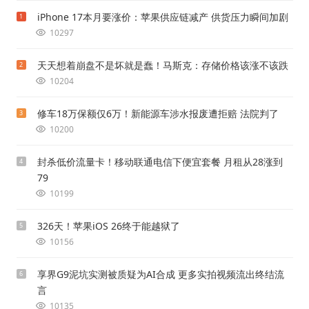
iPhone 17本月要涨价：苹果供应链减产 供货压力瞬间加剧
1
10297
天天想着崩盘不是坏就是蠢！马斯克：存储价格该涨不该跌
2
10204
修车18万保额仅6万！新能源车涉水报废遭拒赔 法院判了
3
10200
封杀低价流量卡！移动联通电信下便宜套餐 月租从28涨到
4
79
10199
326天！苹果iOS 26终于能越狱了
5
10156
享界G9泥坑实测被质疑为AI合成 更多实拍视频流出终结流
6
言
10135