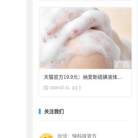
天猫官方19.9元：纳爱斯硫磺液体香
2026-07-31
0
皂2斤大促
关注我们
微博：
快科技官方