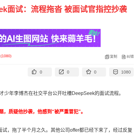
eek面试：流程拖沓 被面试官指控抄袭
论
(
1080
)
复制
纠错
0
0
0
1080
少年李博杰在社交平台公开吐槽DeepSeek的面试流程。
题，质疑他抄袭，他感到“被严重冒犯”。
面试，拖了半个月之久。其他公司offer都已经下来了，经过反复