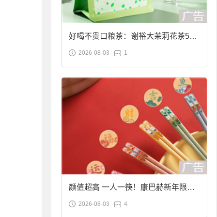
好喝不贵口粮茶：谢裕大茉莉花茶50g
2026-08-03
1
袋装9.9元到手
颜值超高 一人一筷！康巴赫新年限定
2026-08-03
4
合金筷子大促：19.9元