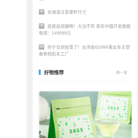
8
女骑请注意罩杯尺寸
9
就是监视器啊！大法不死 索尼中国开卖旗舰
电视：149999元
10
终于见到张雪了！台湾省820RR美女车主受
邀参观机车工厂
好物推荐
换一波