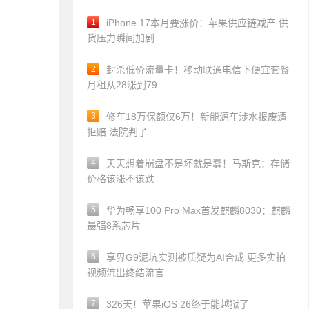
1
iPhone 17本月要涨价：苹果供应链减产 供
货压力瞬间加剧
2
封杀低价流量卡！移动联通电信下便宜套餐
月租从28涨到79
3
修车18万保额仅6万！新能源车涉水报废遭
拒赔 法院判了
4
天天想着崩盘不是坏就是蠢！马斯克：存储
价格该涨不该跌
5
华为畅享100 Pro Max首发麒麟8030：麒麟
最强8系芯片
6
享界G9泥坑实测被质疑为AI合成 更多实拍
视频流出终结流言
7
326天！苹果iOS 26终于能越狱了