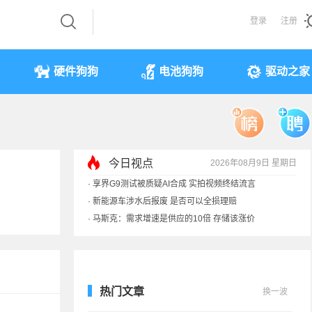
登录
注册
硬件狗狗
电池狗狗
驱动之家
今日视点
2026年08月9日 星期日
·
享界G9测试被质疑AI合成 实拍视频终结流言
·
新能源车涉水后报废 是否可以全损理赔
·
马斯克：需求增速是供应的10倍 存储该涨价
·
iPhone 17本月或调价：苹果供应链减产30%
热门文章
换一波