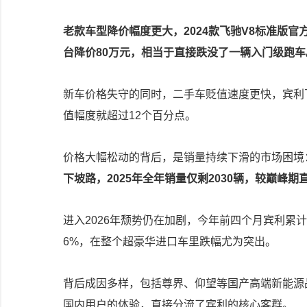
老款车型降价幅度更大，2024款飞驰V8标准版官方
台降价80万元，相当于直接跌没了一辆入门级跑车
新车价格失守的同时，二手车贬值速度更快，宾利飞
值幅度就超过12个百分点。
价格大幅松动的背后，是销量持续下滑的市场困境
下坡路，2025年全年销量仅剩2030辆，较巅峰期
进入2026年颓势仍在加剧，今年前四个月宾利累计销
6%，在整个超豪华进口车里跌幅尤为突出。
背后成因多样，包括尊界、仰望等国产高端新能源
国内用户的体验，直接分流了宾利的核心客群。