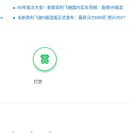
60年首次大变！新款宾利飞驰国内实车亮相：首搭V8插混
设计焕新
m
全新宾利飞驰S插混版正式发布：最高马力680匹 预计2027
年引进
打赏