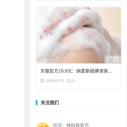
天猫官方19.9元：纳爱斯硫磺液体香
2026-07-31
0
皂2斤大促
关注我们
微博：
快科技官方