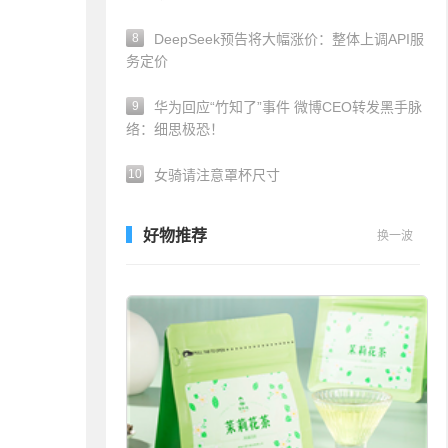
8
DeepSeek预告将大幅涨价：整体上调API服
务定价
9
华为回应“竹知了”事件 微博CEO转发黑手脉
络：细思极恐！
10
女骑请注意罩杯尺寸
好物推荐
换一波