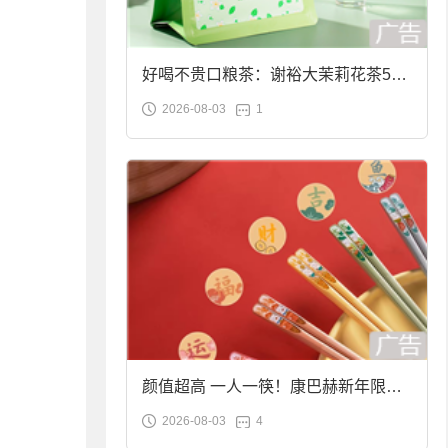
好喝不贵口粮茶：谢裕大茉莉花茶50g
2026-08-03
1
袋装9.9元到手
颜值超高 一人一筷！康巴赫新年限定
2026-08-03
4
合金筷子大促：19.9元