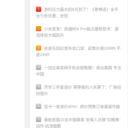
1
游科压力最大的8月到了！《黑神话》全平
台七折优惠：史低
2
小米首发！高通8E6 Pro独占硬核技术：游
戏体验大幅跃升
3
余承东回应发布会口误：起售价是24999 不
是2499
4
一加北美官网手机全部售罄！退出美国 专注
中国
5
开学三件套涨价 等等看的人失算了：厂商纷
纷提价
6
显卡一夜涨价40%！原价预售订单直接作废
7
泰航拒载22名中国乘客 安保人员做“拉眼角”
动作 机场致歉