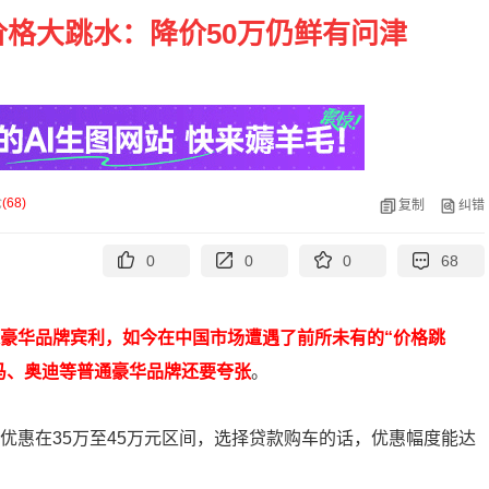
价格大跳水：降价50万仍鲜有问津
论
(
68
)
复制
纠错
0
0
0
68
超豪华品牌宾利，如今在中国市场遭遇了前所未有的“价格跳
马、奥迪等普通豪华品牌还要夸张
。
金优惠在35万至45万元区间，选择贷款购车的话，优惠幅度能达