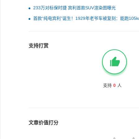
233万对标保时捷 宾利首款SUV渲染图曝光
首款“纯电宾利”诞生！1929年老爷车被复刻：能跑105k
支持打赏
支持
0
人
文章价值打分