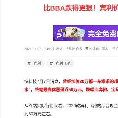
比BBA跌得更狠！宾利
2026-07-07 18:49:21 出处：快科技 作者：
落木
编辑：落木
评
#
#
宾利
宾利飞驰
快科技7月7日消息，
曾经加价30万都一车难求的
水”，终端最高优惠逼近50万元，跌幅比奔驰、宝
从终端实际行情来看，2026款宾利飞驰的综合现
到50万元左右。