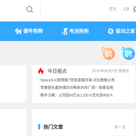
登录
注册
硬件狗狗
电池狗狗
驱动之家
今日视点
2026年08月7日 星期五
·
SpaceX火箭残骸7倍音速撞月球 对比图像公布
·
苹果借长鑫存储压价韩系内存厂商！结果没用
·
歌手汪峰：公司因AI已从1100人优化到400人
·
索尼旗舰电视上市：115寸、149999元
热门文章
换一波