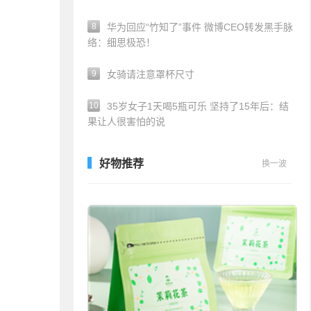
8
华为回应“竹知了”事件 微博CEO转发黑手脉
络：细思极恐！
9
女骑请注意罩杯尺寸
10
35岁女子1天喝5瓶可乐 坚持了15年后：结
果让人很害怕的说
好物推荐
换一波