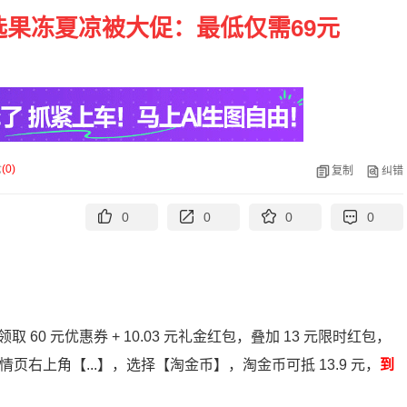
选果冻夏凉被大促：最低仅需69元
论
(
0
)
复制
纠错
0
0
0
0
领取 60 元优惠券 + 10.03 元礼金红包，叠加 13 元限时红包，
详情页右上角【...】，选择【淘金币】，淘金币可抵 13.9 元，
到