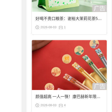
好喝不贵口粮茶：谢裕大茉莉花茶50g
2026-08-03
1
袋装9.9元到手
颜值超高 一人一筷！康巴赫新年限定
2026-08-03
4
合金筷子大促：19.9元