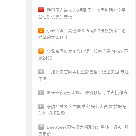
1
游科压力最大的8月到了！《黑神话》全平
台七折优惠：史低
2
小米首发！高通8E6 Pro独占硬核技术：游
戏体验大幅跃升
3
余承东回应发布会口误：起售价是24999 不
是2499
4
一加北美官网手机全部售罄！退出美国 专注
中国
5
显卡一夜涨价40%！原价预售订单直接作废
6
泰航拒载22名中国乘客 安保人员做“拉眼角”
动作 机场致歉
7
DeepSeek预告将大幅涨价：整体上调API服
务定价