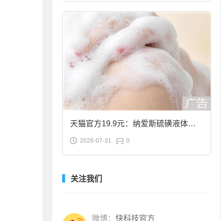
天猫官方19.9元：纳爱斯硫磺液体香
2026-07-31
0
皂2斤大促
关注我们
微博：
快科技官方