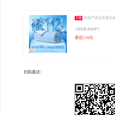
网易严选仙茶果冻被
天猫
A类抗菌 亲肤透气
券后118元
广告
扫码直达：