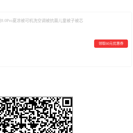
8.0Pro夏凉被可机洗空调被抗菌儿童被子被芯
领取60元优惠券