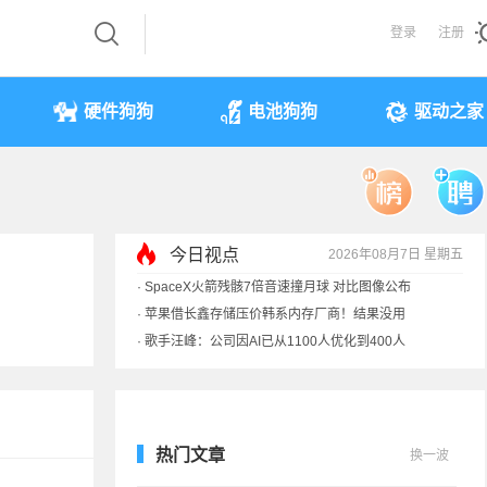
登录
注册
硬件狗狗
电池狗狗
驱动之家
今日视点
2026年08月7日 星期五
·
索尼旗舰电视上市：115寸、149999元
·
SpaceX火箭残骸7倍音速撞月球 对比图像公布
·
苹果借长鑫存储压价韩系内存厂商！结果没用
·
歌手汪峰：公司因AI已从1100人优化到400人
热门文章
换一波