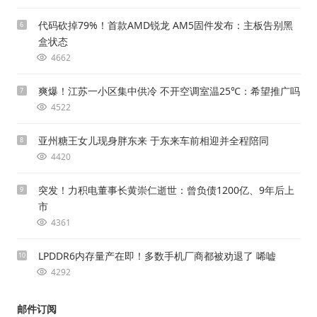
代码砍掉79%！首款AMD锐龙 AM5固件发布：主板告别黑
6
盒状态
4662
爽爆！江苏一小区集中供冷 不开空调室温25℃：希望推广吗
7
4522
亚州糖王女儿现身胖东来 于东来车前相迎并全程陪同
8
4420
突发！力积电董事长黄崇仁逝世：曾负债1200亿、9年后上
9
市
4361
LPDDR6内存量产在即！多数手机厂商都被劝退了 唏嘘
10
4292
邮件订阅