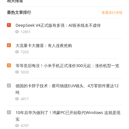
相关报道
最热文章排行
查看排行详情
DeepSeek V4正式版有多强：AI斩杀线名不虚传
1
12851
大流量卡大撤退：有人连夜抢购
2
7203
等等党后悔没！小米手机正式涨价300元起：涨价机型一览
3
5033
德国的卡脖子技术：蔡司独揽EUV镜头、4万零部件重达12
4
吨
4917
10年后华为做到了！鸿蒙PC已开始取代Windows 这就是现
5
实
4797