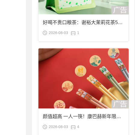
好喝不贵口粮茶：谢裕大茉莉花茶50g
2026-08-03
1
袋装9.9元到手
颜值超高 一人一筷！康巴赫新年限定
2026-08-03
4
合金筷子大促：19.9元