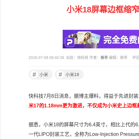
小米18屏幕边框缩
2026-07-08 08:40:38 出处：快科技 作者：
振亭
编辑：振亭
评
#
#
小米
小米18
快科技7月8日消息，据博主爆料，得益于先进封
米17的1.18mm更为激进，不仅成为小米史上
据悉，小米18的屏幕尺寸为6.4英寸，相比上代的
一代LIPO封装工艺，全称为Low-Injection Pressure 