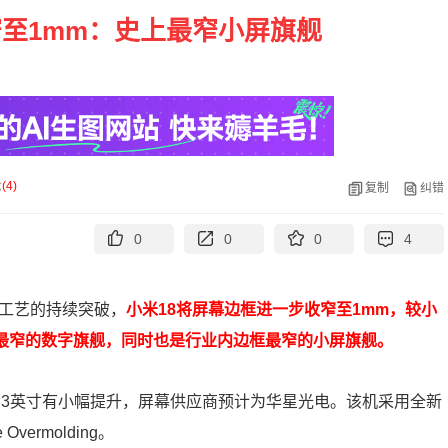
窄至1mm：史上最窄小屏旗舰
论
(
4
)
复制
纠错
0
0
0
4
装工艺的持续突破，
小米18将屏幕边框进一步收窄至1mm，较小
边框最窄的数字旗舰，同时也是行业内边框最窄的小屏旗舰。
6.3英寸有小幅提升，屏幕供应商预计为华星光电。该机采用全新
Overmolding。