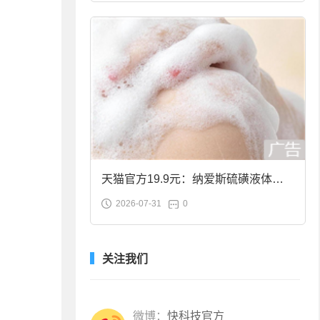
天猫官方19.9元：纳爱斯硫磺液体香
2026-07-31
0
皂2斤大促
关注我们
微博：
快科技官方