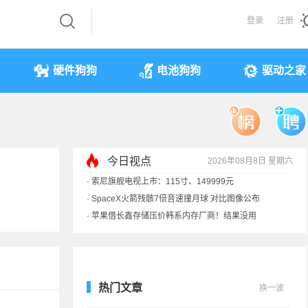
登录
注册
硬件狗狗
电池狗狗
驱动之家
今日视点
2026年08月8日 星期六
·
索尼旗舰电视上市：115寸、149999元
·
SpaceX火箭残骸7倍音速撞月球 对比图像公布
·
苹果借长鑫存储压价韩系内存厂商！结果没用
·
歌手汪峰：公司因AI已从1100人优化到400人
热门文章
换一波