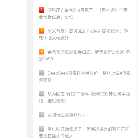
1
游科压力最大的8月到了！《黑神话》全平
台七折优惠：史低
2
小米首发！高通8E6 Pro独占硬核技术：游
戏体验大幅跃升
3
余承东回应发布会口误：起售价是24999 不
是2499
4
DeepSeek预告将大幅涨价：整体上调API服
务定价
5
华为回应“竹知了”事件 微博CEO转发黑手脉
络：细思极恐！
6
女骑请注意罩杯尺寸
7
黄仁勋开始焦虑了！英伟达最大的客户正在
变成它最大的敌人