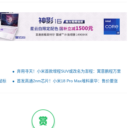
弃用寻天！小米首款增程SUV或改名为澎程：寓意鹏程万里
鼠标
首发高通2nm芯片！小米18 Pro Max堆料豪华：售价要涨