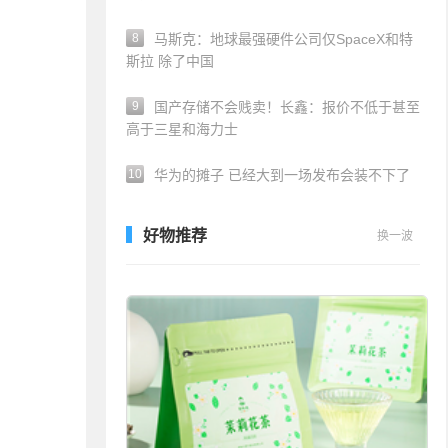
8
马斯克：地球最强硬件公司仅SpaceX和特
斯拉 除了中国
9
国产存储不会贱卖！长鑫：报价不低于甚至
高于三星和海力士
10
华为的摊子 已经大到一场发布会装不下了
好物推荐
换一波