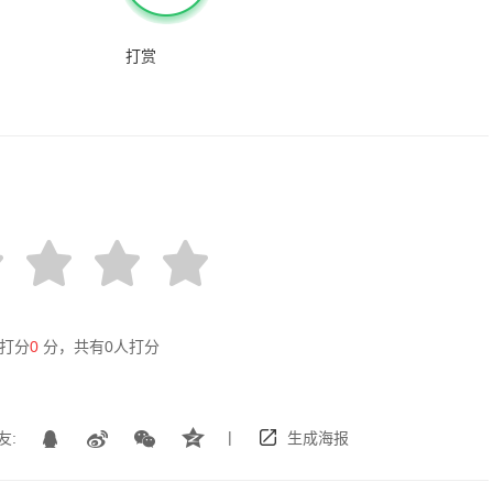
打赏
打分
0
分，共有
0
人打分
|
友:
生成海报