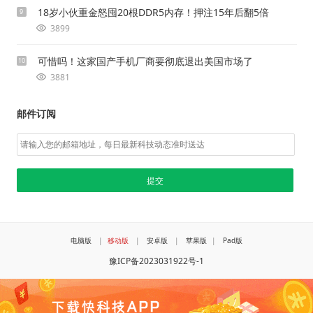
18岁小伙重金怒囤20根DDR5内存！押注15年后翻5倍
9
3899
可惜吗！这家国产手机厂商要彻底退出美国市场了
10
3881
邮件订阅
电脑版
|
移动版
|
安卓版
|
苹果版
|
Pad版
豫ICP备2023031922号-1