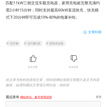
匹配11kW三相交流车载充电器，家用充电桩完整充满约
需2小时15分钟；同时支持最高60kW直流快充，快充模
式下20分钟即可完成10%-80%的电量补给。
文章纠错
#
迈巴赫
#
迈巴赫S级
#
插电混动版
好文点赞
水文反对
此文章为快科技原创文章，快科技网站保留文章图片及文字内容
版权，如需转载此文章请注明出处：快科技
观点发布
登录
网站评论、账号管理说明