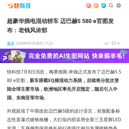
超豪华插电混动轿车 迈巴赫S 580 e官图发
布：老钱风浓郁
落木
2026年07月08日 17:22
0
快科技7月8日消息，梅赛德斯-奔驰正式发布了迈巴赫S 5
80 e官图，
新车搭载EQ插混动力系统，后续将分批次登
陆全球主要市场，欧洲地区率先开启预定，随后引入中
国、东南亚等市场
。
外观延续了中期改款迈巴赫S级的设计语言，前脸配备标
志性直瀑式镀铬格栅，大灯组内部采用全新三叉星辉LED
光源；车身侧面保留修长的行政级比例与专属镀铬饰条，