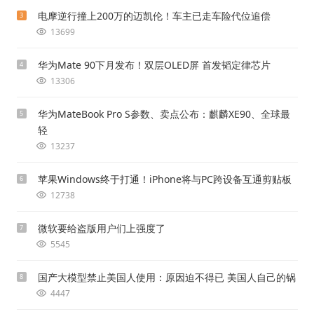
电摩逆行撞上200万的迈凯伦！车主已走车险代位追偿
3
13699
华为Mate 90下月发布！双层OLED屏 首发韬定律芯片
4
13306
华为MateBook Pro S参数、卖点公布：麒麟XE90、全球最
5
轻
13237
苹果Windows终于打通！iPhone将与PC跨设备互通剪贴板
6
12738
微软要给盗版用户们上强度了
7
5545
国产大模型禁止美国人使用：原因迫不得已 美国人自己的锅
8
4447