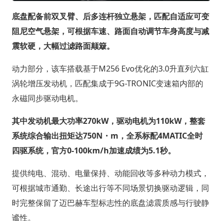
底盘配备前双叉臂、后多连杆独立悬架，匹配自适应可变
阻尼空气悬架，可根据车速、路面自动调节车身高度与减
震软硬，大幅过滤路面颠簸。
动力部分，该车搭载基于M256 Evo优化的3.0升直列六缸
涡轮增压发动机，匹配集成于9G-TRONIC变速箱内部的
永磁同步驱动电机。
其中发动机最大功率270kW，驱动电机为110kW，整套
系统综合输出扭矩达750N・m，全系标配4MATIC全时
四驱系统，官方0-100km/h加速成绩为5.1秒。
提供纯电、混动、电量保持、动能回收等多种动力模式，
可根据城市通勤、长途出行等不同场景切换驱动逻辑，同
时完整保留了迈巴赫车型标志性的底盘滤震质感与行驶静
谧性。