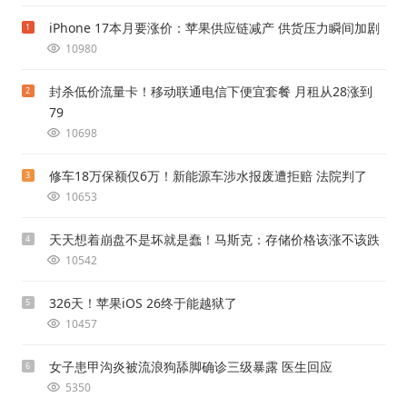
iPhone 17本月要涨价：苹果供应链减产 供货压力瞬间加剧
1
10980
封杀低价流量卡！移动联通电信下便宜套餐 月租从28涨到
2
79
10698
修车18万保额仅6万！新能源车涉水报废遭拒赔 法院判了
3
10653
天天想着崩盘不是坏就是蠢！马斯克：存储价格该涨不该跌
4
10542
326天！苹果iOS 26终于能越狱了
5
10457
女子患甲沟炎被流浪狗舔脚确诊三级暴露 医生回应
6
5350