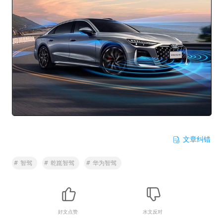
文章纠错
#
智驾
#
乾崑智驾
#
华为智驾
好文点赞
水文反对