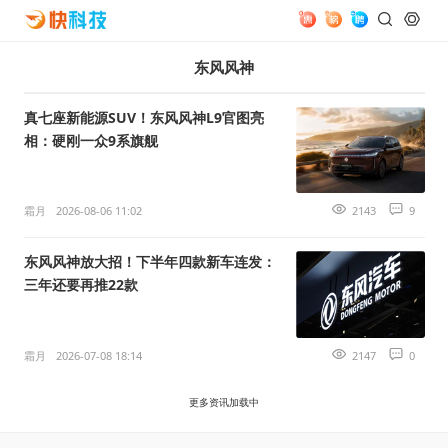
东风风神
真七座新能源SUV！东风风神L9官图亮
相：硬刚一众9系旗舰
霜月
2026-08-06 11:02
2143
9
东风风神放大招！下半年四款新车连发：
三年还要再推22款
霜月
2026-07-08 18:14
2147
0
更多资讯加载中