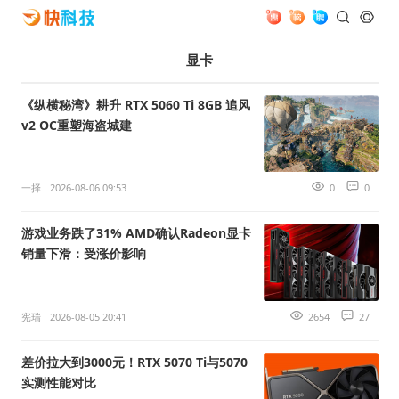
显卡
《纵横秘湾》耕升 RTX 5060 Ti 8GB 追风
v2 OC重塑海盗城建
一择
2026-08-06 09:53
0
0
游戏业务跌了31% AMD确认Radeon显卡
销量下滑：受涨价影响
宪瑞
2026-08-05 20:41
2654
27
差价拉大到3000元！RTX 5070 Ti与5070
实测性能对比