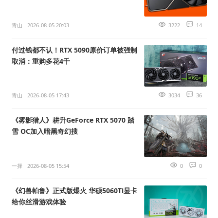
青山
2026-08-05 20:03
3222
14
付过钱都不认！RTX 5090原价订单被强制
取消：重购多花4千
青山
2026-08-05 17:43
3034
36
《雾影猎人》耕升GeForce RTX 5070 踏
雪 OC加入暗黑奇幻搜
一择
2026-08-05 15:54
0
0
《幻兽帕鲁》正式版爆火 华硕5060Ti显卡
给你丝滑游戏体验