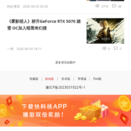
枸杞薄荷
2026-08-05 00:30
3779
48
《雾影猎人》耕升GeForce RTX 5070 踏
雪 OC加入暗黑奇幻搜
一择
2026-08-04 18:11
0
0
更多资讯加载中
电脑版
|
移动版
|
安卓版
|
苹果版
|
Pad版
豫ICP备2023031922号-1