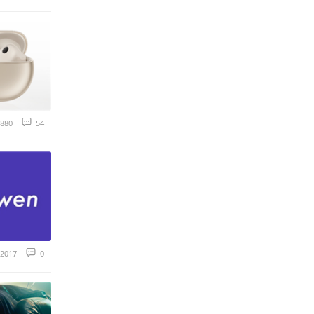
880
54
2017
0