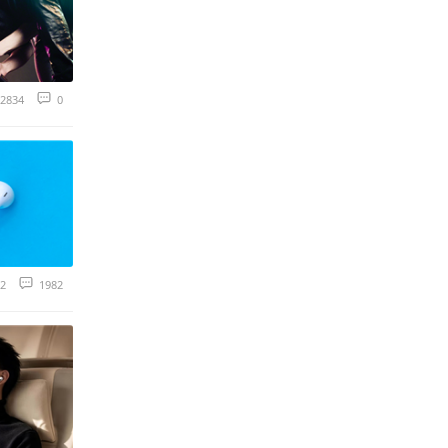
2834
0
2
1982