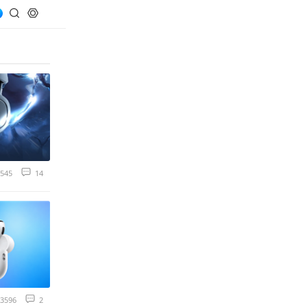
545
14
3596
2