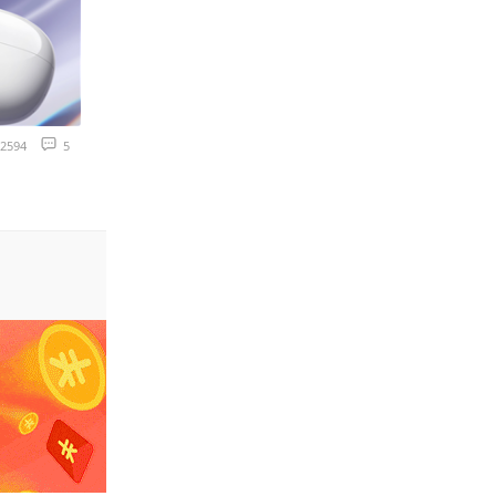
2594
5