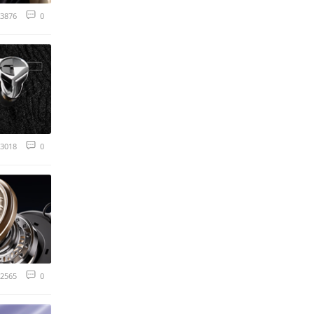
3876
0
3018
0
2565
0