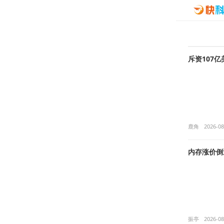
斥资107
鹿角
2026-08
内存涨价倒
振亭
2026-08