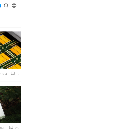
1664
5
878
26