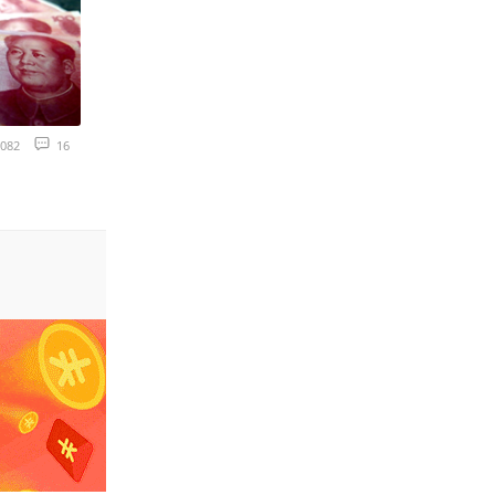
082
16