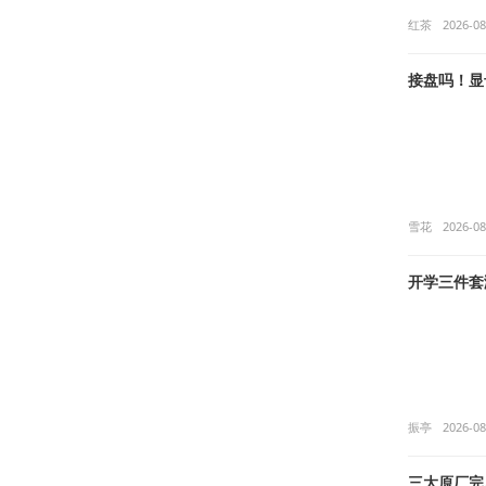
红茶
2026-08
接盘吗！显卡涨
雪花
2026-08
开学三件套
振亭
2026-08
三大原厂完