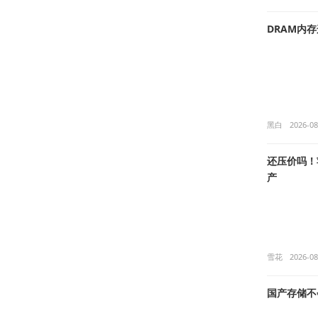
DRAM内
黑白
2026-08
还压价吗！苹
产
雪花
2026-08
国产存储不