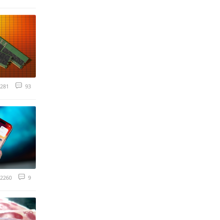
281
93
2260
9