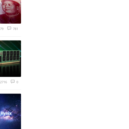
79
781
2716
0