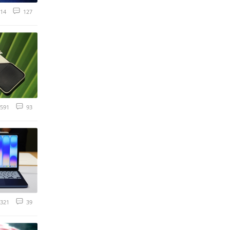
14
127
591
93
321
39