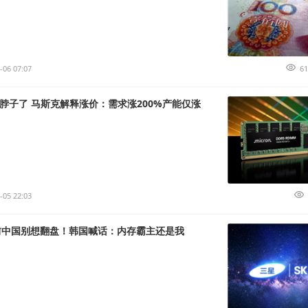
-06 07:07
61
卡脖子了 马斯克解释涨价：需求涨200%产能仅涨
-05 22:03
之前中国别想翻盘！韩国喊话：内存霸主还是我