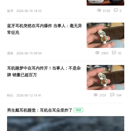
振亭
2026-06-16 18:23
6128
0
蓝牙耳机突然在耳内爆炸 当事人：毫无异
常征兆
鹿角
2026-06-15 09:54
2403
35
耳机睡梦中在耳内炸开！当事人：不是杂
牌 销量已超百万
秋白
2026-06-12 16:41
3731
194
男生戴耳机睡觉：耳机在耳朵里炸了