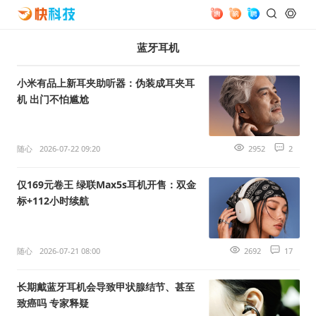
蓝牙耳机
小米有品上新耳夹助听器：伪装成耳夹耳
机 出门不怕尴尬
随心
2026-07-22 09:20
2952
2
仅169元卷王 绿联Max5s耳机开售：双金
标+112小时续航
随心
2026-07-21 08:00
2692
17
长期戴蓝牙耳机会导致甲状腺结节、甚至
致癌吗 专家释疑