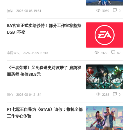
拾柒
2026-08-05 19:51
3050
0
EA官宣正式卖给沙特！部分工作室将坚持
LGBT不变
寒雨未央
2026-08-05 10:40
2422
82
《王者荣耀》又免费送史诗皮肤了 扁鹊双
面药师 价值88.8元
随心
2026-08-04 21:54
2255
0
F1七冠王自曝为《GTA6》请假：推掉全部
工作专心体验