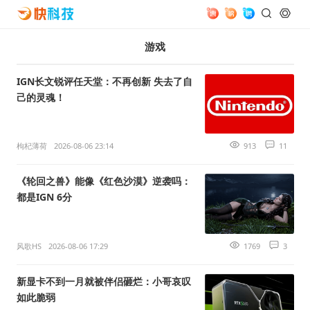
游戏
IGN长文锐评任天堂：不再创新 失去了自
己的灵魂！
枸杞薄荷
2026-08-06 23:14
913
11
《轮回之兽》能像《红色沙漠》逆袭吗：
都是IGN 6分
风歌HS
2026-08-06 17:29
1769
3
新显卡不到一月就被伴侣砸烂：小哥哀叹
如此脆弱