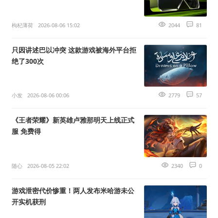
枸杞薄荷
2026-08-06 15:02
2044
81
只因讲述巴以冲突 这款游戏被海外平台拒
绝了300次
小发
2026-08-06 00:06
2779
57
《王者荣耀》新英雄卢雅那明天上线正式
服 免费得
随心
2026-08-05 22:02
2340
0
游戏泄密代价惨重！两人发布米哈游未公
开实机获刑