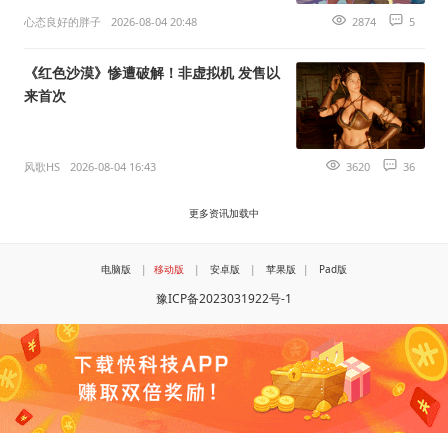
心态良好的胖子
2026-08-04 20:48
2874
5
《红色沙漠》惨遭破解！非虚拟机 发售以
来首次
风歌HS
2026-08-04 16:43
3620
36
更多资讯加载中
电脑版
|
移动版
|
安卓版
|
苹果版
|
Pad版
豫ICP备2023031922号-1