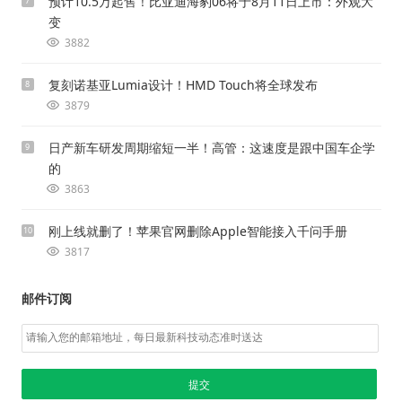
预计10.5万起售！比亚迪海豹06将于8月11日上市：外观大
7
变
3882
复刻诺基亚Lumia设计！HMD Touch将全球发布
8
3879
日产新车研发周期缩短一半！高管：这速度是跟中国车企学
9
的
3863
刚上线就删了！苹果官网删除Apple智能接入千问手册
10
3817
邮件订阅