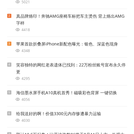
5021
真品牌烙印！奔驰AMG座椅车标把车主烫伤 背上烙出AMG
2
字样
4418
苹果首款折叠屏iPhone新配色曝光：银色、深蓝色现身
3
4348
笑容独特的网红老表遗体已找到：22万粉丝账号宣布永久停
4
更
4295
海信墨水屏手机A10真机首秀！磁吸彩色背屏 一键切换
5
4056
给我送好的啊！价值3300元内存惨遭暴力运输
6
4030