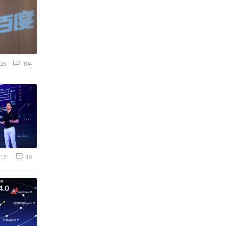
25
104
121
19