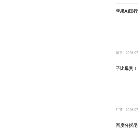
苹果AI国
振亭
2026-07
子比母贵！
红茶
2026-07
百度分拆昆