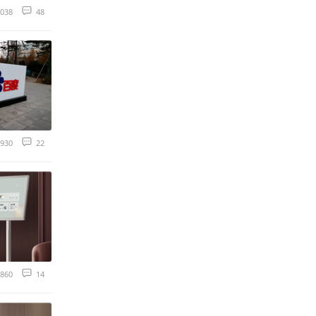
038
48
930
22
860
14