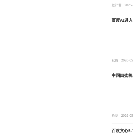
差评君
2026-
百度AI进
秋白
2026-05
中国闺蜜机
拾柒
2026-05
百度文心5