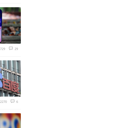
729
29
2270
6