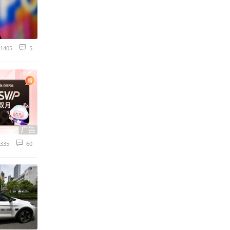
1405
5
335
60