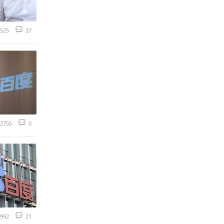
525
37
2755
0
992
21