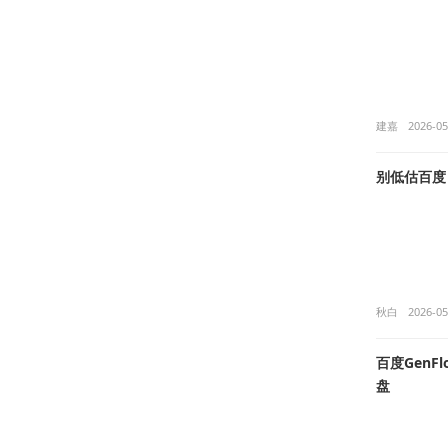
建嘉
2026-05
别低估百度
秋白
2026-05
百度GenF
盘