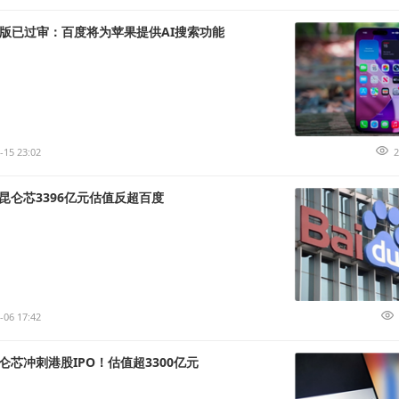
行版已过审：百度将为苹果提供AI搜索功能
-15 23:02
2
昆仑芯3396亿元估值反超百度
-06 17:42
仑芯冲刺港股IPO！估值超3300亿元