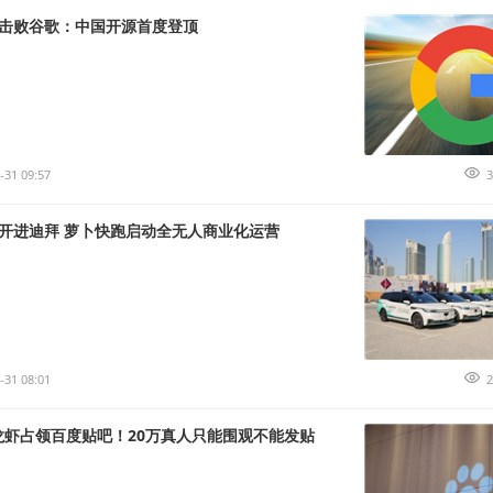
击败谷歌：中国开源首度登顶
-31 09:57
3
开进迪拜 萝卜快跑启动全无人商业化运营
-31 08:01
2
博龙虾占领百度贴吧！20万真人只能围观不能发贴