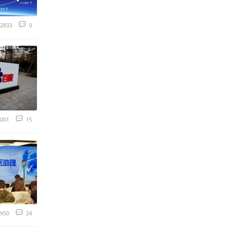
2833
0
001
15
950
24