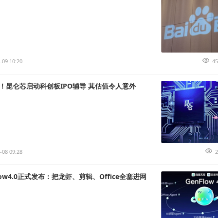
-09 10:20
45
！昆仑芯启动科创板IPO辅导 其估值令人意外
-08 09:28
2
low4.0正式发布：把龙虾、剪辑、Office全塞进网