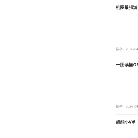
机圈最强游戏
振亭
2026-04
一图读懂OP
振亭
2026-04
超能小V单！