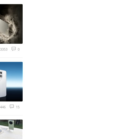
3353
0
446
15