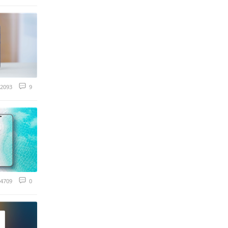
2093
9
4709
0