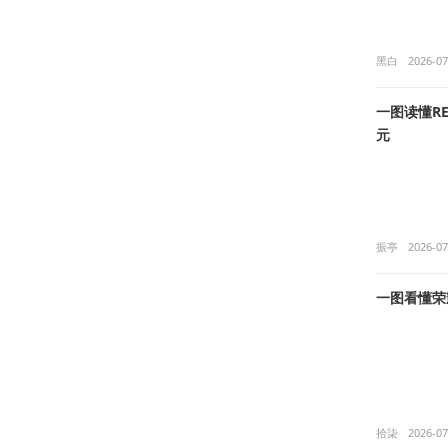
黑白
2026-07
一图读懂RED
元
振亭
2026-07
一图看懂荣耀
拾柒
2026-07