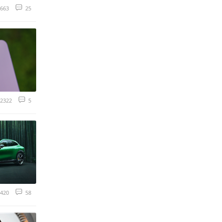
663
25
2322
5
420
58