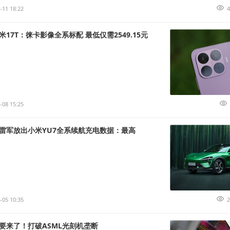
-11 18:22
4
17T：徕卡影像全系标配 最低仅需2549.15元
-08 15:25
雷军放出小米YU7全系续航充电数据：最高
-05 10:35
2
要来了！打破ASML光刻机垄断