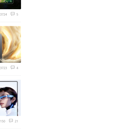
3724
5
3723
4
150
21