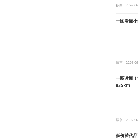
秋白
2026-06
一图看懂小米
振亭
2026-06
一图读懂！
835km
振亭
2026-06
低价替代品