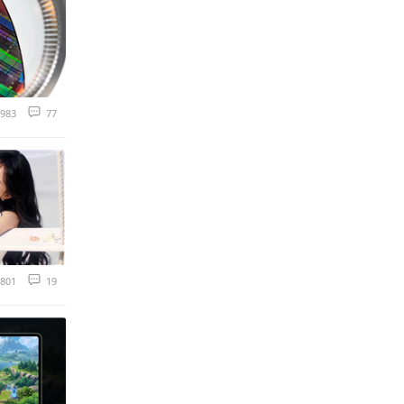
983
77
801
19