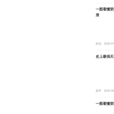
一图看懂荣耀
滑
拾柒
2026-07
史上最强天玑
振亭
2026-06
一图看懂荣