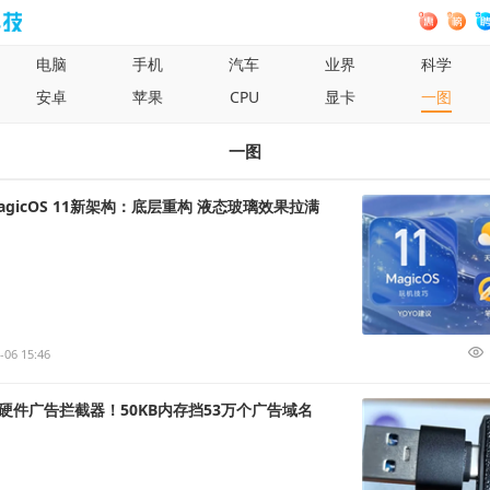
电脑
手机
汽车
业界
科学
安卓
苹果
CPU
显卡
一图
一图
gicOS 11新架构：底层重构 液态玻璃效果拉满
-06 15:46
硬件广告拦截器！50KB内存挡53万个广告域名