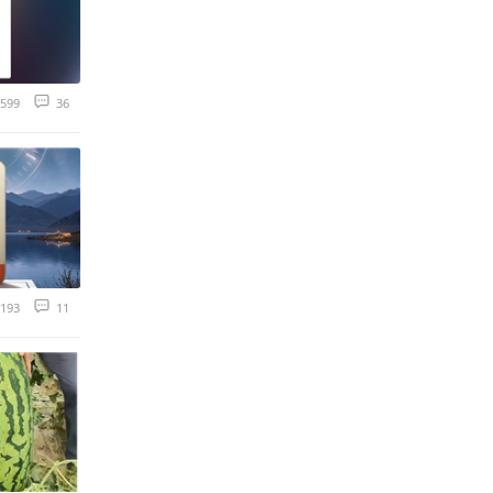
599
36
193
11