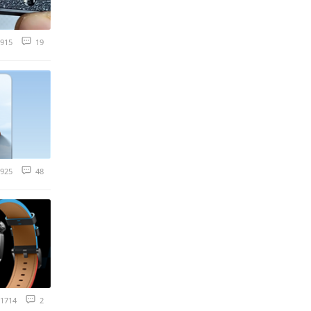
915
19
925
48
1714
2