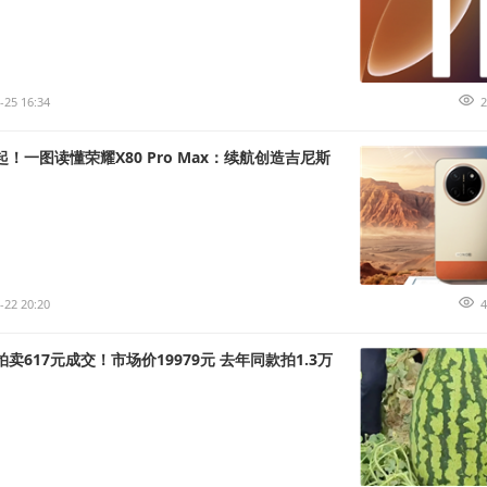
-25 16:34
2
5元起！一图读懂荣耀X80 Pro Max：续航创造吉尼斯
-22 20:20
4
拍卖617元成交！市场价19979元 去年同款拍1.3万