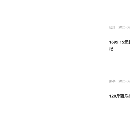
拾柒
2026-06
1699.1
纪
振亭
2026-06
120斤西瓜